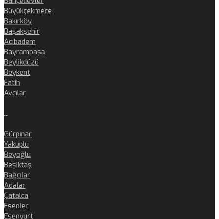
Bahçelievler
Büyükçekmece
Bakırköy
Başakşehir
Acıbadem
Bayrampaşa
Beylikdüzü
Beykent
Fatih
Avcılar
..
Gürpınar
Yakuplu
Beyoğlu
Beşiktaş
Bağcılar
Adalar
Çatalca
Esenler
Esenyurt