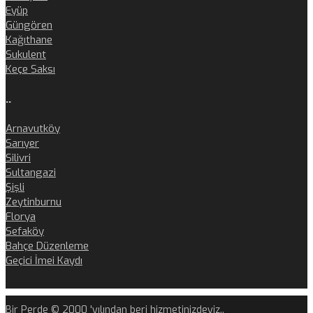
Eyüp
Güngören
Kağıthane
Sukulent
Keçe Saksı
..
Arnavutköy
Sarıyer
Silivri
Sultangazi
Şişli
Zeytinburnu
Florya
Sefaköy
Bahçe Düzenleme
Geçici İmei Kaydı
Bir Perde © 2000 'yılından beri hizmetinizdeyiz..