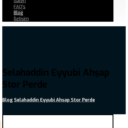
Galeri
FAQ’s
Blog
İletişim
Selahaddin Eyyubi Ahşap
Stor Perde
Blog
Selahaddin Eyyubi Ahşap Stor Perde