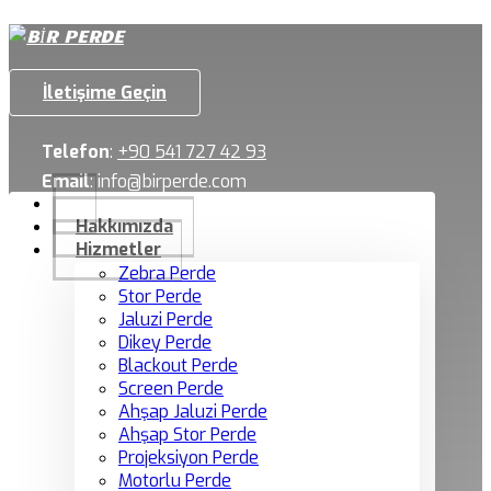
İletişime Geçin
Telefon
:
+90 541 727 42 93
Email
:
info@birperde.com
Hakkımızda
Hizmetler
Zebra Perde
Stor Perde
Jaluzi Perde
Dikey Perde
Blackout Perde
Screen Perde
Ahşap Jaluzi Perde
Ahşap Stor Perde
Projeksiyon Perde
Motorlu Perde