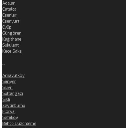
Adalar
Çatalca
Esenler
Esenyurt
Eyüp
Güngören
Kağıthane
Sukulent
Keçe Saksı
..
Arnavutköy
Sarıyer
Silivri
Sultangazi
Şişli
Zeytinburnu
Florya
Sefaköy
Bahçe Düzenleme