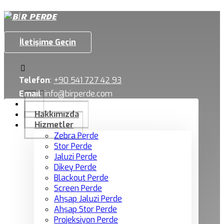
İletişime Geçin
Telefon
:
+90 541 727 42 93
Email
:
info@birperde.com
Hakkımızda
Hizmetler
Zebra Perde
Stor Perde
Jaluzi Perde
Dikey Perde
Blackout Perde
Screen Perde
Ahşap Jaluzi Perde
Ahşap Stor Perde
Projeksiyon Perde