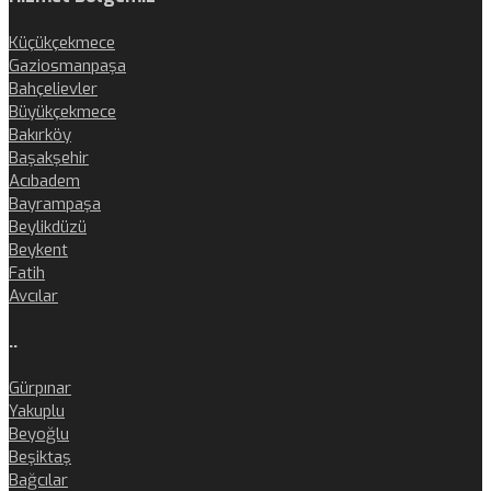
Küçükçekmece
Gaziosmanpaşa
Bahçelievler
Büyükçekmece
Bakırköy
Başakşehir
Acıbadem
Bayrampaşa
Beylikdüzü
Beykent
Fatih
Avcılar
..
Gürpınar
Yakuplu
Beyoğlu
Beşiktaş
Bağcılar