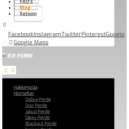
FAQ’s
Blog
İletişim
Facebook
Instagram
Twitter
Pinterest
Google
Google Maps
Hakkımızda
Hizmetler
Zebra Perde
Stor Perde
Jaluzi Perde
Dikey Perde
Blackout Perde