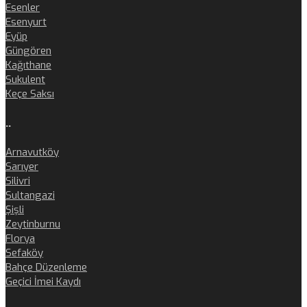
Esenler
Esenyurt
Eyüp
Güngören
Kağıthane
Sukulent
Keçe Saksı
..
Arnavutköy
Sarıyer
Silivri
Sultangazi
Şişli
Zeytinburnu
Florya
Sefaköy
Bahçe Düzenleme
Geçici İmei Kaydı