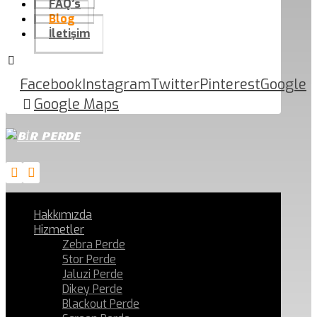
FAQ’s
Blog
İletişim
Facebook
Instagram
Twitter
Pinterest
Google
Google Maps
Hakkımızda
Hizmetler
Zebra Perde
Stor Perde
Jaluzi Perde
Dikey Perde
Blackout Perde