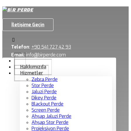
İletişime Geçin
Telefon
:
+90 541 727 42 93
Email
:
info@birperde.com
Hakkımızda
Hizmetler
Zebra Perde
Stor Perde
Jaluzi Perde
Dikey Perde
Blackout Perde
Screen Perde
Ahşap Jaluzi Perde
Ahşap Stor Perde
Projeksiyon Perde