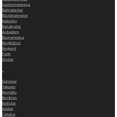
Gaziosmanpaşa
Bahçelievler
Büyükçekmece
Bakırköy
Başakşehir
Acıbadem
Bayrampaşa
Beylikdüzü
Beykent
Fatih
Avcılar
..
Gürpınar
Yakuplu
Beyoğlu
Beşiktaş
Bağcılar
Adalar
Çatalca