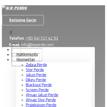
İletişime Geçin
Telefon
:
+90 541 727 42 93
Email
:
info@birperde.com
Hakkımızda
Hizmetler
Zebra Perde
Stor Perde
Jaluzi Perde
Dikey Perde
Blackout Perde
Screen Perde
Ahşap Jaluzi Perde
Ahşap Stor Perde
Projeksiyon Perde