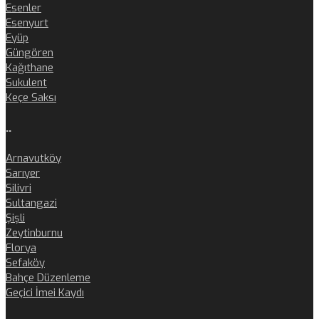
Esenler
Esenyurt
Eyüp
Güngören
Kağıthane
Sukulent
Keçe Saksı
..
Arnavutköy
Sarıyer
Silivri
Sultangazi
Şişli
Zeytinburnu
Florya
Sefaköy
Bahçe Düzenleme
Geçici İmei Kaydı