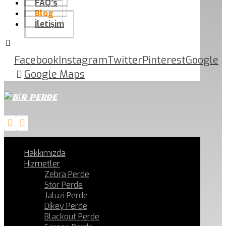
FAQ’s
Blog
İletişim
Facebook
Instagram
Twitter
Pinterest
Google
Google Maps
Hakkımızda
Hizmetler
Zebra Perde
Stor Perde
Jaluzi Perde
Dikey Perde
Blackout Perde