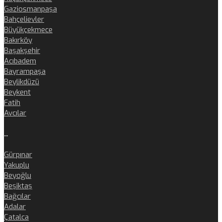
Gaziosmanpaşa
Bahçelievler
Büyükçekmece
Bakırköy
Başakşehir
Acıbadem
Bayrampaşa
Beylikdüzü
Beykent
Fatih
Avcılar
..
Gürpınar
Yakuplu
Beyoğlu
Beşiktaş
Bağcılar
Adalar
Çatalca