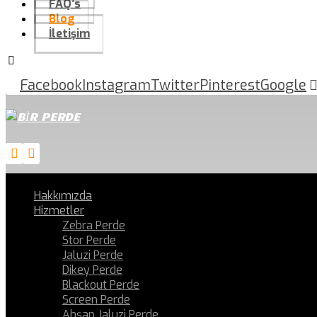
FAQ’s
Blog
İletişim
Facebook
Instagram
Twitter
Pinterest
Google
Hakkımızda
Hizmetler
Zebra Perde
Stor Perde
Jaluzi Perde
Dikey Perde
Blackout Perde
Screen Perde
Ahşap Jaluzi Perde