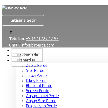
İletişime Geçin
Telefon
:
+90 541 727 42 93
Email
:
info@birperde.com
Hakkımızda
Hizmetler
Zebra Perde
Stor Perde
Jaluzi Perde
Dikey Perde
Blackout Perde
Screen Perde
Ahşap Jaluzi Perde
Ahşap Stor Perde
Projeksiyon Perde