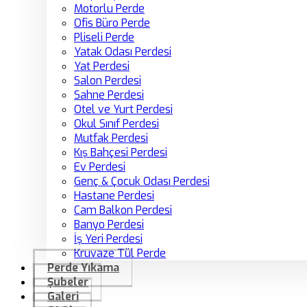
Motorlu Perde
Ofis Büro Perde
Pliseli Perde
Yatak Odası Perdesi
Yat Perdesi
Salon Perdesi
Sahne Perdesi
Otel ve Yurt Perdesi
Okul Sınıf Perdesi
Mutfak Perdesi
Kış Bahçesi Perdesi
Ev Perdesi
Genç & Çocuk Odası Perdesi
Hastane Perdesi
Cam Balkon Perdesi
Banyo Perdesi
İş Yeri Perdesi
Kruvaze Tül Perde
Perde Yıkama
Şubeler
Galeri