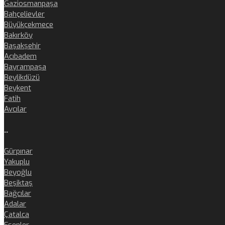
Gaziosmanpaşa
Bahçelievler
Büyükçekmece
Bakırköy
Başakşehir
Acıbadem
Bayrampaşa
Beylikdüzü
Beykent
Fatih
Avcılar
..
Gürpınar
Yakuplu
Beyoğlu
Beşiktaş
Bağcılar
Adalar
Çatalca