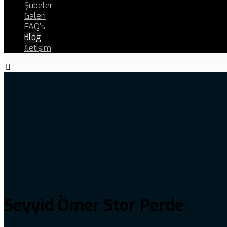
Şubeler
Galeri
FAQ’s
Blog
İletişim
Seyyid Ömer Stor Perde