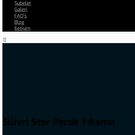
Şubeler
Galeri
FAQ’s
Blog
İletişim
Silivri Stor Perde Yıkama