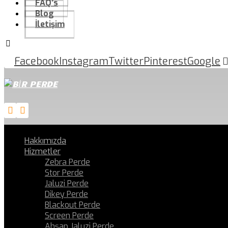
FAQ’s
Blog
İletişim
Facebook
Instagram
Twitter
Pinterest
Google
Hakkımızda
Hizmetler
Zebra Perde
Stor Perde
Jaluzi Perde
Dikey Perde
Blackout Perde
Screen Perde
Ahşap Jaluzi Perde