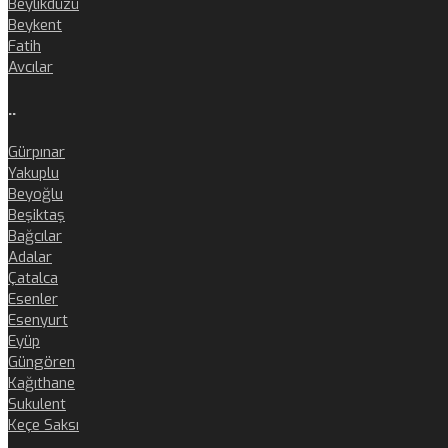
Beylikdüzü
Beykent
Fatih
Avcılar
..
Gürpınar
Yakuplu
Beyoğlu
Beşiktaş
Bağcılar
Adalar
Çatalca
Esenler
Esenyurt
Eyüp
Güngören
Kağıthane
Sukulent
Keçe Saksı