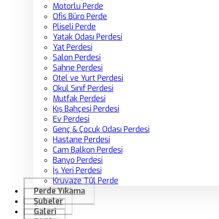
Motorlu Perde
Ofis Büro Perde
Pliseli Perde
Yatak Odası Perdesi
Yat Perdesi
Salon Perdesi
Sahne Perdesi
Otel ve Yurt Perdesi
Okul Sınıf Perdesi
Mutfak Perdesi
Kış Bahçesi Perdesi
Ev Perdesi
Genç & Çocuk Odası Perdesi
Hastane Perdesi
Cam Balkon Perdesi
Banyo Perdesi
İş Yeri Perdesi
Kruvaze Tül Perde
Perde Yıkama
Şubeler
Galeri