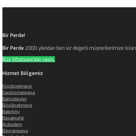
Bir Perde!
Bir Perde
2000 yılından beri siz değerli müşterilerimize İst
Bize Whatsapp'dan yazın..
Hizmet Bölgemiz
Küçükçekmece
Gaziosmanpaşa
Bahçelievler
Büyükçekmece
Bakırköy
Başakşehir
Acıbadem
Bayrampaşa