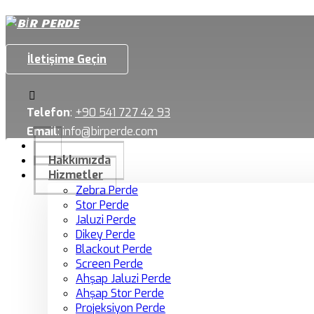
İletişime Geçin
Telefon
:
+90 541 727 42 93
Email
:
info@birperde.com
Hakkımızda
Hizmetler
Zebra Perde
Stor Perde
Jaluzi Perde
Dikey Perde
Blackout Perde
Screen Perde
Ahşap Jaluzi Perde
Ahşap Stor Perde
Projeksiyon Perde