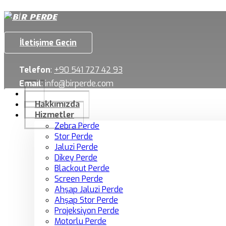
İletişime Geçin
Telefon
:
+90 541 727 42 93
Email
:
info@birperde.com
Hakkımızda
Hizmetler
Zebra Perde
Stor Perde
Jaluzi Perde
Dikey Perde
Blackout Perde
Screen Perde
Ahşap Jaluzi Perde
Ahşap Stor Perde
Projeksiyon Perde
Motorlu Perde