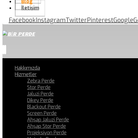
Blog
İletişim
Facebook
Instagram
Twitter
Pinterest
Google
G
Hakkımızda
Hizmetler
Zebra Perde
Stor Perde
Jaluzi Perde
Dikey Perde
Blackout Perde
Screen Perde
Ahşap Jaluzi Perde
Ahşap Stor Perde
Projeksiyon Perde