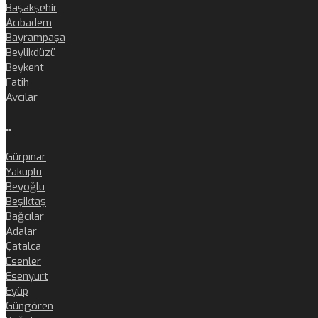
Başakşehir
Acıbadem
Bayrampaşa
Beylikdüzü
Beykent
Fatih
Avcılar
..
Gürpınar
Yakuplu
Beyoğlu
Beşiktaş
Bağcılar
Adalar
Çatalca
Esenler
Esenyurt
Eyüp
Güngören