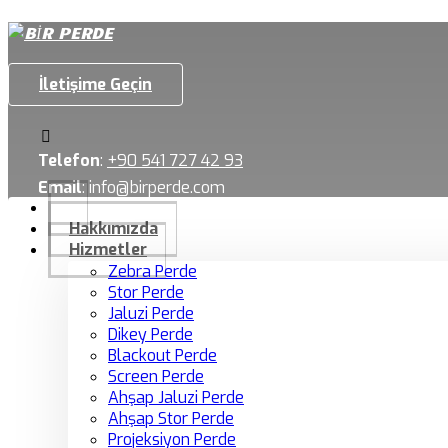
İletişime Geçin
Telefon
:
+90 541 727 42 93
Email
:
info@birperde.com
Hakkımızda
Hizmetler
Zebra Perde
Stor Perde
Jaluzi Perde
Dikey Perde
Blackout Perde
Screen Perde
Ahşap Jaluzi Perde
Ahşap Stor Perde
Projeksiyon Perde