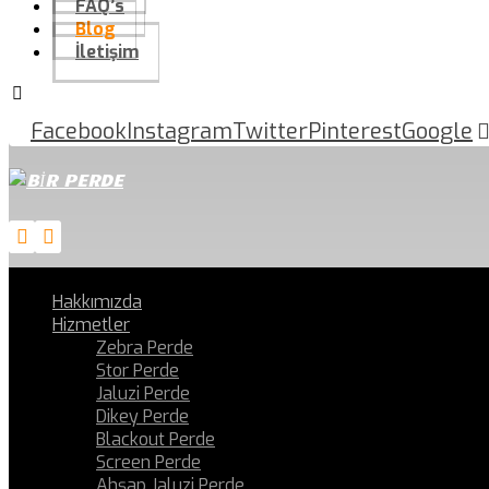
FAQ’s
Blog
İletişim
Facebook
Instagram
Twitter
Pinterest
Google
Hakkımızda
Hizmetler
Zebra Perde
Stor Perde
Jaluzi Perde
Dikey Perde
Blackout Perde
Screen Perde
Ahşap Jaluzi Perde