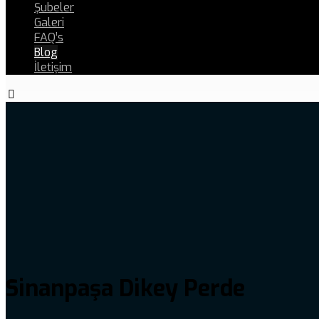
Şubeler
Galeri
FAQ’s
Blog
İletişim
Sinanpaşa Dikey Perde