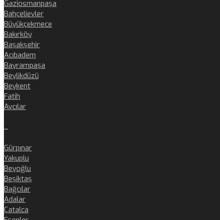
Gaziosmanpaşa
Bahçelievler
Büyükçekmece
Bakırköy
Başakşehir
Acıbadem
Bayrampaşa
Beylikdüzü
Beykent
Fatih
Avcılar
..
Gürpınar
Yakuplu
Beyoğlu
Beşiktaş
Bağcılar
Adalar
Çatalca