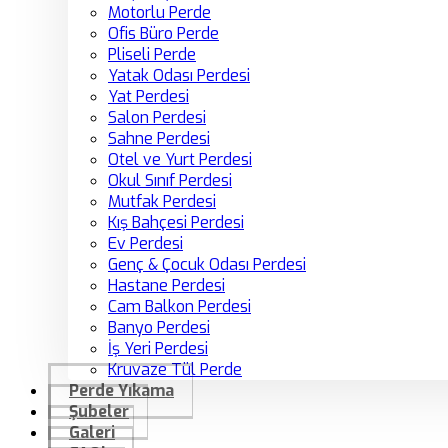
Motorlu Perde
Ofis Büro Perde
Pliseli Perde
Yatak Odası Perdesi
Yat Perdesi
Salon Perdesi
Sahne Perdesi
Otel ve Yurt Perdesi
Okul Sınıf Perdesi
Mutfak Perdesi
Kış Bahçesi Perdesi
Ev Perdesi
Genç & Çocuk Odası Perdesi
Hastane Perdesi
Cam Balkon Perdesi
Banyo Perdesi
İş Yeri Perdesi
Kruvaze Tül Perde
Perde Yıkama
Şubeler
Galeri