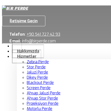
İletişime Geçin
Telefon
:
+90 541 727 42 93
Email
:
info@birperde.com
Hakkımızda
Hizmetler
Zebra Perde
Stor Perde
Jaluzi Perde
Dikey Perde
Blackout Perde
Screen Perde
Ahşap Jaluzi Perde
Ahşap Stor Perde
Projeksiyon Perde
Motorlu Perde