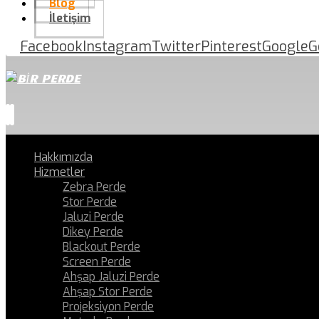
Blog
İletişim
Facebook
Instagram
Twitter
Pinterest
Google
G
Hakkımızda
Hizmetler
Zebra Perde
Stor Perde
Jaluzi Perde
Dikey Perde
Blackout Perde
Screen Perde
Ahşap Jaluzi Perde
Ahşap Stor Perde
Projeksiyon Perde