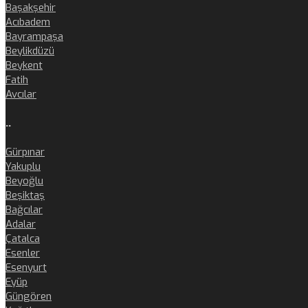
Başakşehir
Acıbadem
Bayrampaşa
Beylikdüzü
Beykent
Fatih
Avcılar
..
Gürpınar
Yakuplu
Beyoğlu
Beşiktaş
Bağcılar
Adalar
Çatalca
Esenler
Esenyurt
Eyüp
Güngören