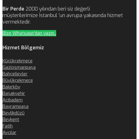
Bir Perde
2000 yılından beri siz değerli
müşterilerimize İstanbul ‘un avrupa yakasında hizmet
vermektedir.
Bize Whatsapp'dan yazın..
Hizmet Bölgemiz
Küçükçekmece
Gaziosmanpaşa
Bahçelievler
Büyükçekmece
Bakırköy
Başakşehir
Acıbadem
Bayrampaşa
Beylikdüzü
Beykent
Fatih
Avcılar