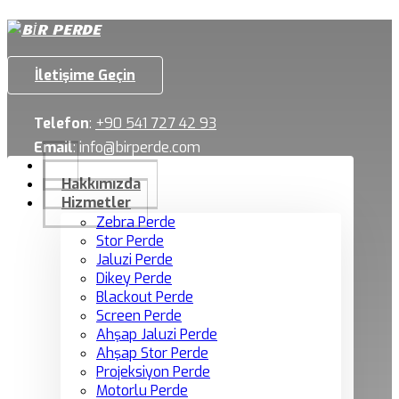
İletişime Geçin
Telefon
:
+90 541 727 42 93
Email
:
info@birperde.com
Hakkımızda
Hizmetler
Zebra Perde
Stor Perde
Jaluzi Perde
Dikey Perde
Blackout Perde
Screen Perde
Ahşap Jaluzi Perde
Ahşap Stor Perde
Projeksiyon Perde
Motorlu Perde