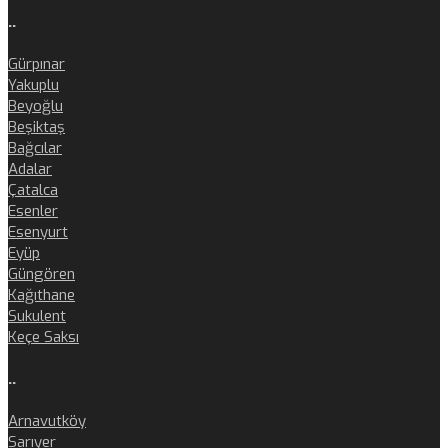
..
Gürpınar
Yakuplu
Beyoğlu
Beşiktaş
Bağcılar
Adalar
Çatalca
Esenler
Esenyurt
Eyüp
Güngören
Kağıthane
Sukulent
Keçe Saksı
..
Arnavutköy
Sarıyer