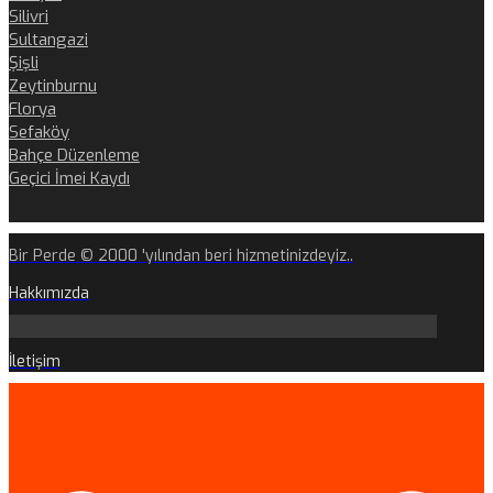
Silivri
Sultangazi
Şişli
Zeytinburnu
Florya
Sefaköy
Bahçe Düzenleme
Geçici İmei Kaydı
Bir Perde © 2000 'yılından beri hizmetinizdeyiz..
Hakkımızda
İletişim