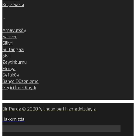
Keçe Saksı
..
Arnavutköy
Sarıyer
Silivri
Sultangazi
Şişli
Zeytinburnu
Florya
Sefaköy
Bahçe Düzenleme
Geçici İmei Kaydı
Bir Perde © 2000 'yılından beri hizmetinizdeyiz..
Hakkımızda