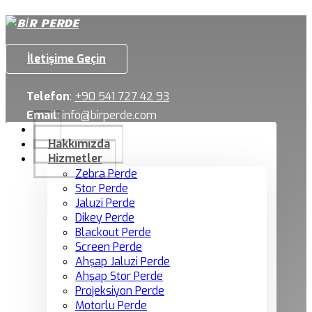
İletişime Geçin
Telefon
:
+90 541 727 42 93
Email
:
info@birperde.com
Hakkımızda
Hizmetler
Zebra Perde
Stor Perde
Jaluzi Perde
Dikey Perde
Blackout Perde
Screen Perde
Ahşap Jaluzi Perde
Ahşap Stor Perde
Projeksiyon Perde
Motorlu Perde