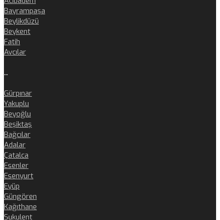
Acıbadem
Bayrampaşa
Beylikdüzü
Beykent
Fatih
Avcılar
..
Gürpınar
Yakuplu
Beyoğlu
Beşiktaş
Bağcılar
Adalar
Çatalca
Esenler
Esenyurt
Eyüp
Güngören
Kağıthane
Sukulent