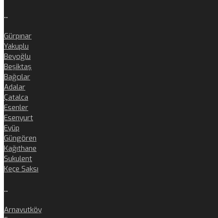
..
Gürpınar
Yakuplu
Beyoğlu
Beşiktaş
Bağcılar
Adalar
Çatalca
Esenler
Esenyurt
Eyüp
Güngören
Kağıthane
Sukulent
Keçe Saksı
..
Arnavutköy