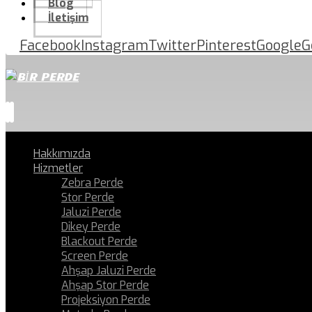
Blog
İletişim
Facebook
Instagram
Twitter
Pinterest
Google
G
Hakkımızda
Hizmetler
Zebra Perde
Stor Perde
Jaluzi Perde
Dikey Perde
Blackout Perde
Screen Perde
Ahşap Jaluzi Perde
Ahşap Stor Perde
Projeksiyon Perde