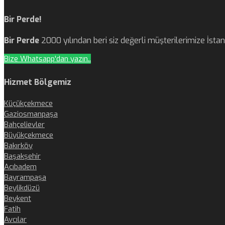
Bir Perde!
Bir Perde
2000 yılından beri siz değerli müşterilerimize İst
Bize Whatsapp'dan yazın..
Hizmet Bölgemiz
Küçükçekmece
Gaziosmanpaşa
Bahçelievler
Büyükçekmece
Bakırköy
Başakşehir
Acıbadem
Bayrampaşa
Beylikdüzü
Beykent
Fatih
Avcılar