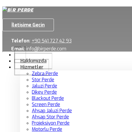
İletişime Geçin
Telefon
:
+90 541 727 42 93
Email
:
info@birperde.com
Hakkımızda
Hizmetler
Zebra Perde
Stor Perde
Jaluzi Perde
Dikey Perde
Blackout Perde
Screen Perde
Ahşap Jaluzi Perde
Ahşap Stor Perde
Projeksiyon Perde
Motorlu Perde