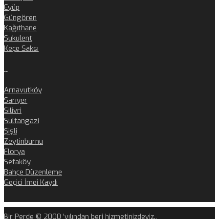
Eyüp
Güngören
Kağıthane
Sukulent
Keçe Saksı
..
Arnavutköy
Sarıyer
Silivri
Sultangazi
Şişli
Zeytinburnu
Florya
Sefaköy
Bahçe Düzenleme
Geçici İmei Kaydı
Bir Perde © 2000 'yılından beri hizmetinizdeyiz..