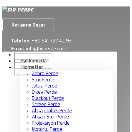
İletişime Geçin
Telefon
:
+90 541 727 42 93
Email
:
info@birperde.com
Hakkımızda
Hizmetler
Zebra Perde
Stor Perde
Jaluzi Perde
Dikey Perde
Blackout Perde
Screen Perde
Ahşap Jaluzi Perde
Ahşap Stor Perde
Projeksiyon Perde
Motorlu Perde