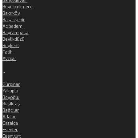
Bahçelievler
Büyükçekmece
Bakırköy
Başakşehir
Acıbadem
Bayrampaşa
Beylikdüzü
Beykent
Fatih
Avcılar
..
Gürpınar
Yakuplu
Beyoğlu
Beşiktaş
Bağcılar
Adalar
Çatalca
Esenler
Esenyurt