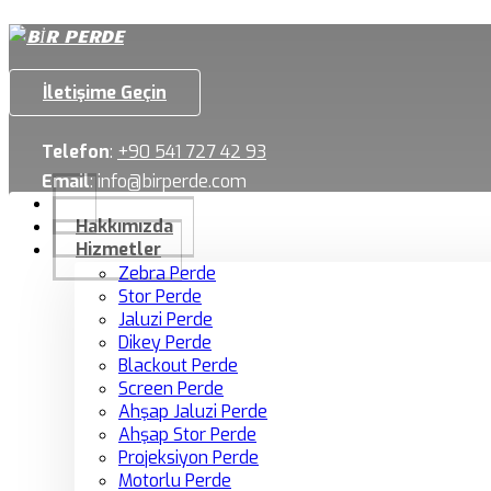
İletişime Geçin
Telefon
:
+90 541 727 42 93
Email
:
info@birperde.com
Hakkımızda
Hizmetler
Zebra Perde
Stor Perde
Jaluzi Perde
Dikey Perde
Blackout Perde
Screen Perde
Ahşap Jaluzi Perde
Ahşap Stor Perde
Projeksiyon Perde
Motorlu Perde