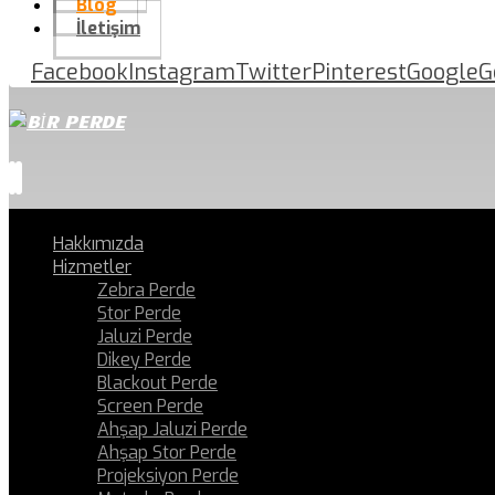
Blog
İletişim
Facebook
Instagram
Twitter
Pinterest
Google
G
Hakkımızda
Hizmetler
Zebra Perde
Stor Perde
Jaluzi Perde
Dikey Perde
Blackout Perde
Screen Perde
Ahşap Jaluzi Perde
Ahşap Stor Perde
Projeksiyon Perde