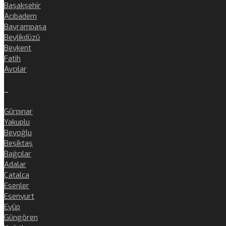
Başakşehir
Acıbadem
Bayrampaşa
Beylikdüzü
Beykent
Fatih
Avcılar
..
Gürpınar
Yakuplu
Beyoğlu
Beşiktaş
Bağcılar
Adalar
Çatalca
Esenler
Esenyurt
Eyüp
Güngören