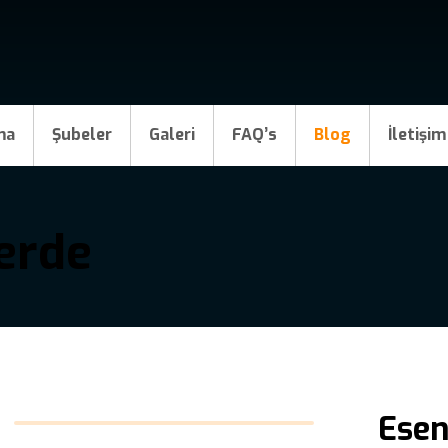
ma
Şubeler
Galeri
FAQ’s
Blog
İletişim
erde
Esen