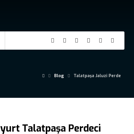
Telefon
:
+90 541 727 42 93
Email
:
info@birperde.com
Blog
Talatpaşa Jaluzi Perde
yurt Talatpaşa Perdeci