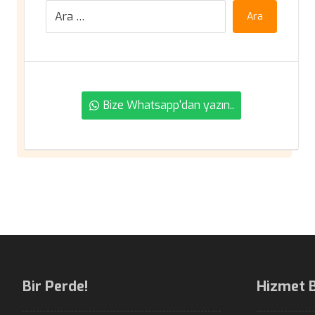
Ara
Bize Whatsapp'dan yazın..
Bir Perde!
Hizmet 