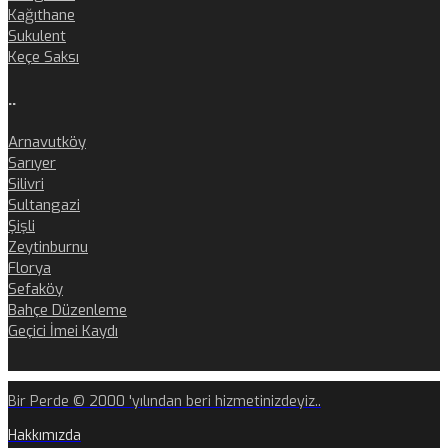
Kağıthane
Sukulent
Keçe Saksı
..
Arnavutköy
Sarıyer
Silivri
Sultangazi
Şişli
Zeytinburnu
Florya
Sefaköy
Bahçe Düzenleme
Geçici İmei Kaydı
Bir Perde © 2000 'yılından beri hizmetinizdeyiz..
Hakkımızda