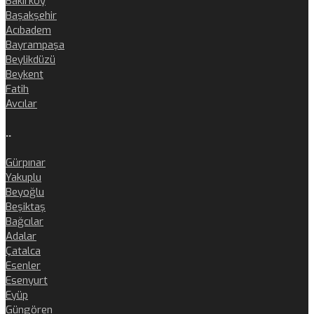
Bakırköy
Başakşehir
Acıbadem
Bayrampaşa
Beylikdüzü
Beykent
Fatih
Avcılar
..
Gürpınar
Yakuplu
Beyoğlu
Beşiktaş
Bağcılar
Adalar
Çatalca
Esenler
Esenyurt
Eyüp
Güngören