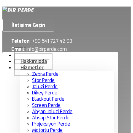
İletişime Geçin
Telefon
:
+90 541 727 42 93
Email
:
info@birperde.com
Hakkımızda
Hizmetler
Zebra Perde
Stor Perde
Jaluzi Perde
Dikey Perde
Blackout Perde
Screen Perde
Ahşap Jaluzi Perde
Ahşap Stor Perde
Projeksiyon Perde
Motorlu Perde