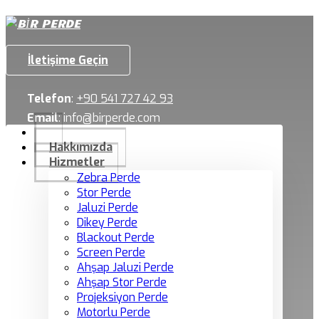
İletişime Geçin
Telefon
:
+90 541 727 42 93
Email
:
info@birperde.com
Hakkımızda
Hizmetler
Zebra Perde
Stor Perde
Jaluzi Perde
Dikey Perde
Blackout Perde
Screen Perde
Ahşap Jaluzi Perde
Ahşap Stor Perde
Projeksiyon Perde
Motorlu Perde