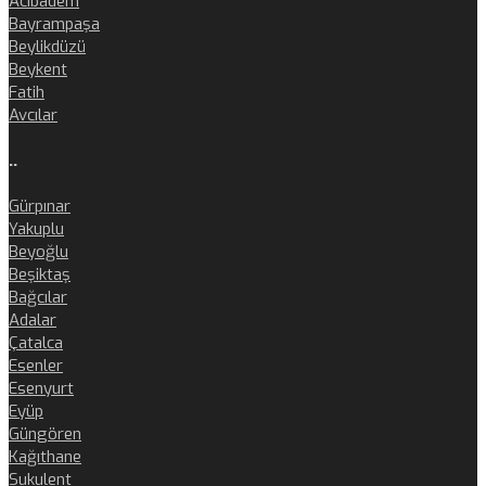
Acıbadem
Bayrampaşa
Beylikdüzü
Beykent
Fatih
Avcılar
..
Gürpınar
Yakuplu
Beyoğlu
Beşiktaş
Bağcılar
Adalar
Çatalca
Esenler
Esenyurt
Eyüp
Güngören
Kağıthane
Sukulent