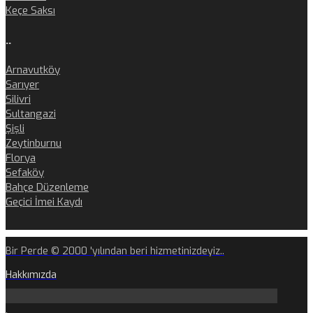
Keçe Saksı
..
Arnavutköy
Sarıyer
Silivri
Sultangazi
Şişli
Zeytinburnu
Florya
Sefaköy
Bahçe Düzenleme
Geçici İmei Kaydı
Bir Perde © 2000 'yılından beri hizmetinizdeyiz..
Hakkımızda