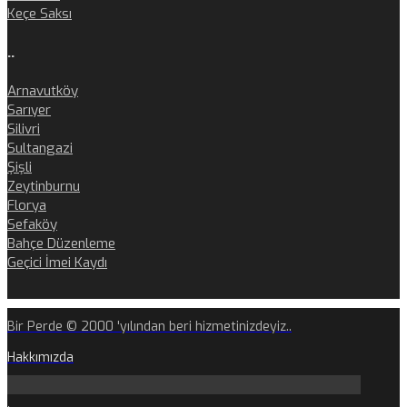
Keçe Saksı
..
Arnavutköy
Sarıyer
Silivri
Sultangazi
Şişli
Zeytinburnu
Florya
Sefaköy
Bahçe Düzenleme
Geçici İmei Kaydı
Bir Perde © 2000 'yılından beri hizmetinizdeyiz..
Hakkımızda