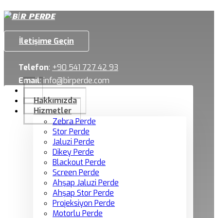
İletişime Geçin
Telefon
:
+90 541 727 42 93
Email
:
info@birperde.com
Hakkımızda
Hizmetler
Zebra Perde
Stor Perde
Jaluzi Perde
Dikey Perde
Blackout Perde
Screen Perde
Ahşap Jaluzi Perde
Ahşap Stor Perde
Projeksiyon Perde
Motorlu Perde