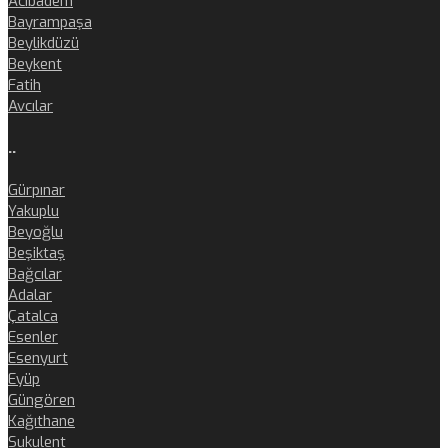
Acıbadem
Bayrampaşa
Beylikdüzü
Beykent
Fatih
Avcılar
..
Gürpınar
Yakuplu
Beyoğlu
Beşiktaş
Bağcılar
Adalar
Çatalca
Esenler
Esenyurt
Eyüp
Güngören
Kağıthane
Sukulent