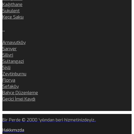
Kağıthane
Sukulent
Keçe Saksı
..
Arnavutköy
Sarıyer
Silivri
Sultangazi
Şişli
Zeytinburnu
Florya
Sefaköy
Bahçe Düzenleme
Geçici İmei Kaydı
Bir Perde © 2000 'yılından beri hizmetinizdeyiz..
Hakkımızda