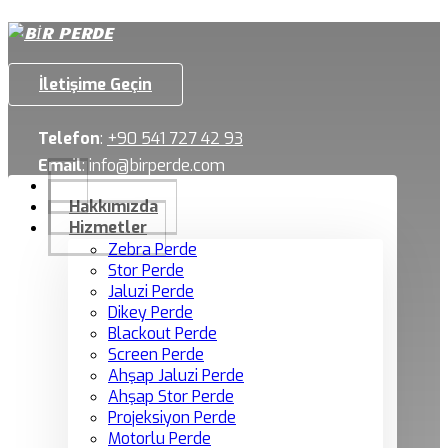
İletişime Geçin
Telefon
:
+90 541 727 42 93
Email
:
info@birperde.com
Hakkımızda
Hizmetler
Zebra Perde
Stor Perde
Jaluzi Perde
Dikey Perde
Blackout Perde
Screen Perde
Ahşap Jaluzi Perde
Ahşap Stor Perde
Projeksiyon Perde
Motorlu Perde