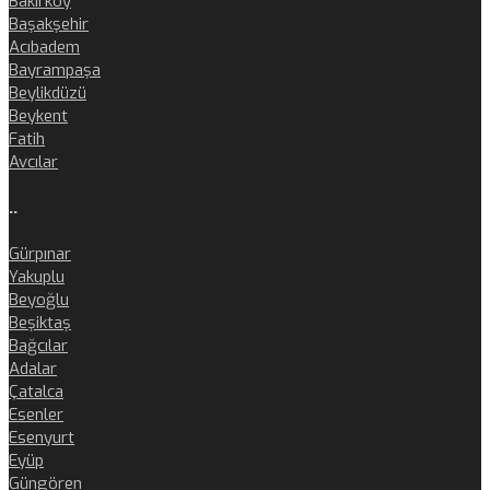
Bakırköy
Başakşehir
Acıbadem
Bayrampaşa
Beylikdüzü
Beykent
Fatih
Avcılar
..
Gürpınar
Yakuplu
Beyoğlu
Beşiktaş
Bağcılar
Adalar
Çatalca
Esenler
Esenyurt
Eyüp
Güngören