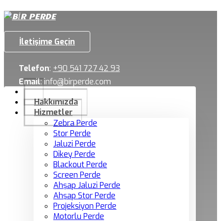
İletişime Geçin
Telefon
:
+90 541 727 42 93
Email
:
info@birperde.com
Hakkımızda
Hizmetler
Zebra Perde
Stor Perde
Jaluzi Perde
Dikey Perde
Blackout Perde
Screen Perde
Ahşap Jaluzi Perde
Ahşap Stor Perde
Projeksiyon Perde
Motorlu Perde