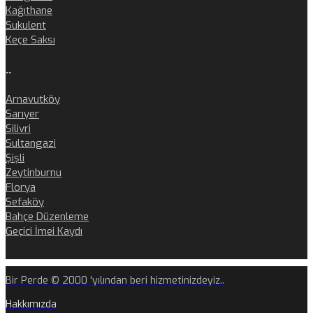
Kağıthane
Sukulent
Keçe Saksı
..
Arnavutköy
Sarıyer
Silivri
Sultangazi
Şişli
Zeytinburnu
Florya
Sefaköy
Bahçe Düzenleme
Geçici İmei Kaydı
Bir Perde © 2000 'yılından beri hizmetinizdeyiz..
Hakkımızda