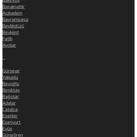
Bakırköy
Başakşehir
Acıbadem
Bayrampaşa
Beylikdüzü
Beykent
Fatih
Avcılar
..
Gürpınar
Yakuplu
Beyoğlu
Beşiktaş
Bağcılar
Adalar
Çatalca
Esenler
Esenyurt
Eyüp
Güngören