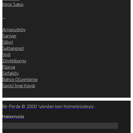
Keçe Saksı
..
Arnavutköy
Sarıyer
Silivri
Sultangazi
Şişli
Zeytinburnu
Florya
Sefaköy
Bahçe Düzenleme
Geçici İmei Kaydı
Bir Perde © 2000 'yılından beri hizmetinizdeyiz..
Hakkımızda