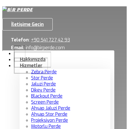
İletişime Geçin
Telefon
:
+90 541 727 42 93
Email
:
info@birperde.com
Hakkımızda
Hizmetler
Zebra Perde
Stor Perde
Jaluzi Perde
Dikey Perde
Blackout Perde
Screen Perde
Ahşap Jaluzi Perde
Ahşap Stor Perde
Projeksiyon Perde
Motorlu Perde