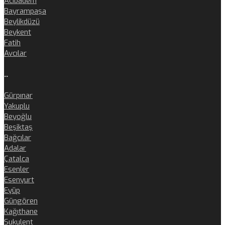
Acıbadem
Bayrampaşa
Beylikdüzü
Beykent
Fatih
Avcılar
..
Gürpınar
Yakuplu
Beyoğlu
Beşiktaş
Bağcılar
Adalar
Çatalca
Esenler
Esenyurt
Eyüp
Güngören
Kağıthane
Sukulent