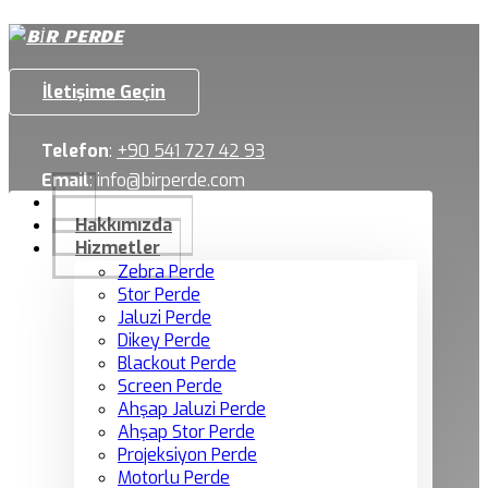
İletişime Geçin
Telefon
:
+90 541 727 42 93
Email
:
info@birperde.com
Hakkımızda
Hizmetler
Zebra Perde
Stor Perde
Jaluzi Perde
Dikey Perde
Blackout Perde
Screen Perde
Ahşap Jaluzi Perde
Ahşap Stor Perde
Projeksiyon Perde
Motorlu Perde