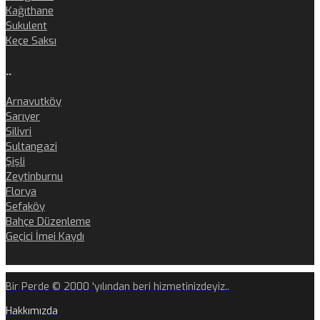
Kağıthane
Sukulent
Keçe Saksı
..
Arnavutköy
Sarıyer
Silivri
Sultangazi
Şişli
Zeytinburnu
Florya
Sefaköy
Bahçe Düzenleme
Geçici İmei Kaydı
Bir Perde © 2000 'yılından beri hizmetinizdeyiz..
Hakkımızda