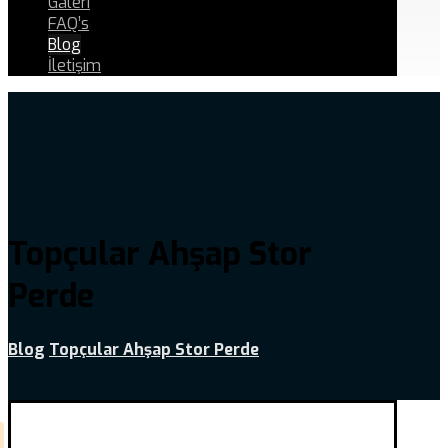
Galeri
FAQ’s
Blog
İletişim
Topçular Ahşap Stor
Perde
Blog
Topçular Ahşap Stor Perde