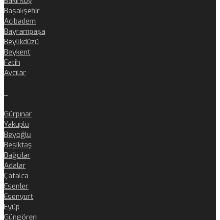
Bakırköy
Başakşehir
Acıbadem
Bayrampaşa
Beylikdüzü
Beykent
Fatih
Avcılar
..
Gürpınar
Yakuplu
Beyoğlu
Beşiktaş
Bağcılar
Adalar
Çatalca
Esenler
Esenyurt
Eyüp
Güngören