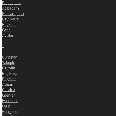
Başakşehir
Acıbadem
Bayrampaşa
Beylikdüzü
Beykent
Fatih
Avcılar
..
Gürpınar
Yakuplu
Beyoğlu
Beşiktaş
Bağcılar
Adalar
Çatalca
Esenler
Esenyurt
Eyüp
Güngören