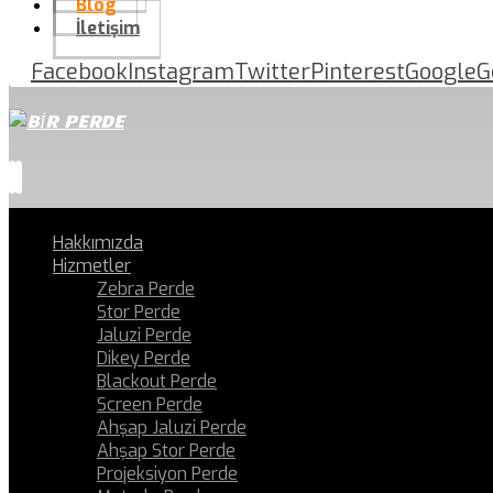
Blog
İletişim
Facebook
Instagram
Twitter
Pinterest
Google
G
Hakkımızda
Hizmetler
Zebra Perde
Stor Perde
Jaluzi Perde
Dikey Perde
Blackout Perde
Screen Perde
Ahşap Jaluzi Perde
Ahşap Stor Perde
Projeksiyon Perde