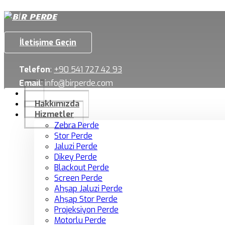
İletişime Geçin
Telefon
:
+90 541 727 42 93
Email
:
info@birperde.com
Hakkımızda
Hizmetler
Zebra Perde
Stor Perde
Jaluzi Perde
Dikey Perde
Blackout Perde
Screen Perde
Ahşap Jaluzi Perde
Ahşap Stor Perde
Projeksiyon Perde
Motorlu Perde