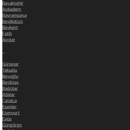
Başakşehir
Acıbadem
Bayrampaşa
Beylikdüzü
Beykent
Fatih
Avcılar
..
Gürpınar
Yakuplu
Beyoğlu
Beşiktaş
Bağcılar
Adalar
Çatalca
Esenler
Esenyurt
Eyüp
Güngören