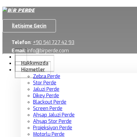
İletişime Geçin
Telefon
:
+90 541 727 42 93
Email
:
info@birperde.com
Hakkımızda
Hizmetler
Zebra Perde
Stor Perde
Jaluzi Perde
Dikey Perde
Blackout Perde
Screen Perde
Ahşap Jaluzi Perde
Ahşap Stor Perde
Projeksiyon Perde
Motorlu Perde