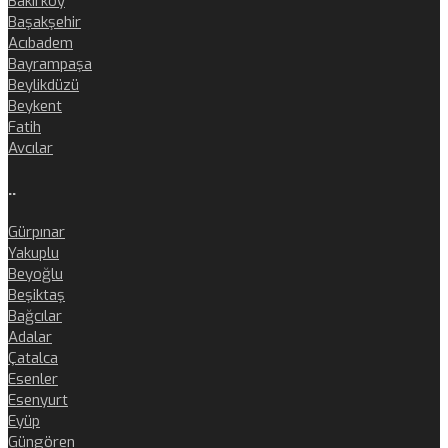
Bakırköy
Başakşehir
Acıbadem
Bayrampaşa
Beylikdüzü
Beykent
Fatih
Avcılar
..
Gürpınar
Yakuplu
Beyoğlu
Beşiktaş
Bağcılar
Adalar
Çatalca
Esenler
Esenyurt
Eyüp
Güngören