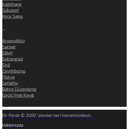
Kağıthane
Sukulent
Keçe Saksı
..
Arnavutköy
Sarıyer
Silivri
Sultangazi
Şişli
Zeytinburnu
Florya
Sefaköy
Bahçe Düzenleme
Geçici İmei Kaydı
Bir Perde © 2000 'yılından beri hizmetinizdeyiz..
Hakkımızda