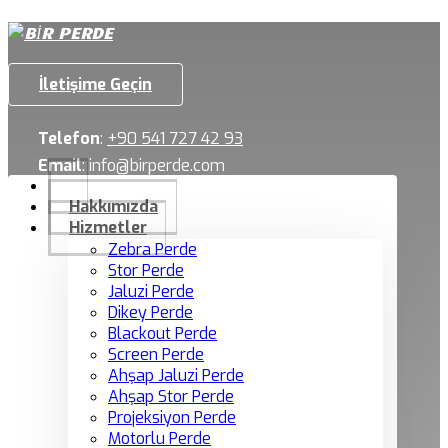
İletişime Geçin
Telefon
:
+90 541 727 42 93
Email
:
info@birperde.com
Hakkımızda
Hizmetler
Zebra Perde
Stor Perde
Jaluzi Perde
Dikey Perde
Blackout Perde
Screen Perde
Ahşap Jaluzi Perde
Ahşap Stor Perde
Projeksiyon Perde
Motorlu Perde