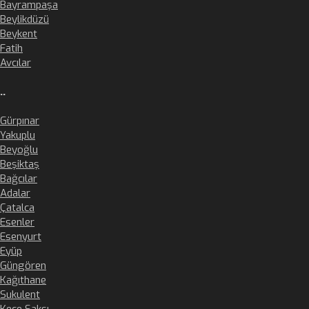
Bayrampaşa
Beylikdüzü
Beykent
Fatih
Avcılar
..
Gürpınar
Yakuplu
Beyoğlu
Beşiktaş
Bağcılar
Adalar
Çatalca
Esenler
Esenyurt
Eyüp
Güngören
Kağıthane
Sukulent