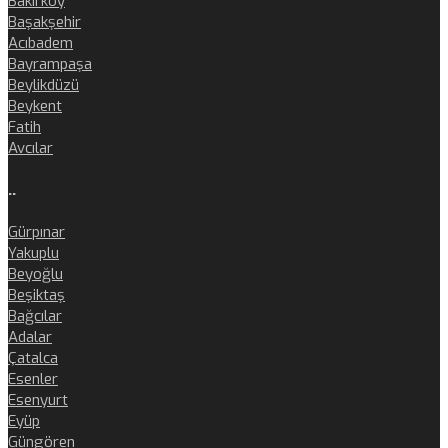
Bakırköy
Başakşehir
Acıbadem
Bayrampaşa
Beylikdüzü
Beykent
Fatih
Avcılar
..
Gürpınar
Yakuplu
Beyoğlu
Beşiktaş
Bağcılar
Adalar
Çatalca
Esenler
Esenyurt
Eyüp
Güngören