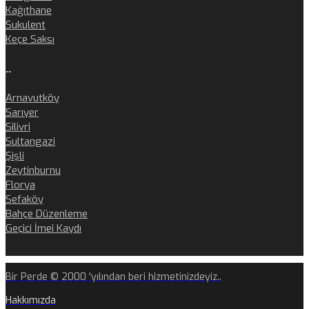
Kağıthane
Sukulent
Keçe Saksı
..
Arnavutköy
Sarıyer
Silivri
Sultangazi
Şişli
Zeytinburnu
Florya
Sefaköy
Bahçe Düzenleme
Geçici İmei Kaydı
Bir Perde © 2000 'yılından beri hizmetinizdeyiz..
Hakkımızda