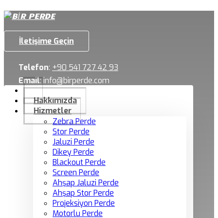
İletişime Geçin
Telefon
:
+90 541 727 42 93
Email
:
info@birperde.com
Hakkımızda
Hizmetler
Zebra Perde
Stor Perde
Jaluzi Perde
Dikey Perde
Blackout Perde
Screen Perde
Ahşap Jaluzi Perde
Ahşap Stor Perde
Projeksiyon Perde
Motorlu Perde