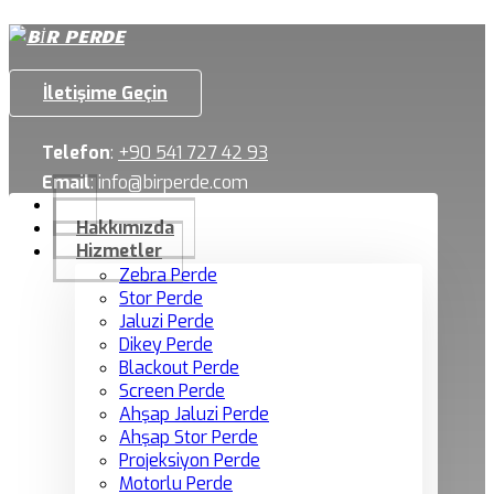
İletişime Geçin
Telefon
:
+90 541 727 42 93
Email
:
info@birperde.com
Hakkımızda
Hizmetler
Zebra Perde
Stor Perde
Jaluzi Perde
Dikey Perde
Blackout Perde
Screen Perde
Ahşap Jaluzi Perde
Ahşap Stor Perde
Projeksiyon Perde
Motorlu Perde