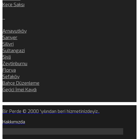
Keçe Saksı
..
Arnavutköy
Sarıyer
Silivri
Sultangazi
Şişli
Zeytinburnu
Florya
Sefaköy
Bahçe Düzenleme
Geçici İmei Kaydı
Bir Perde © 2000 'yılından beri hizmetinizdeyiz..
Hakkımızda