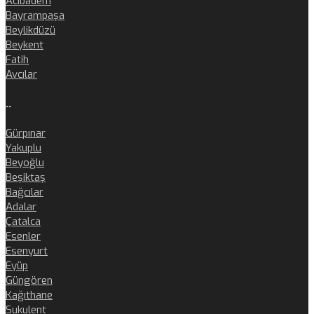
Acıbadem
Bayrampaşa
Beylikdüzü
Beykent
Fatih
Avcılar
..
Gürpınar
Yakuplu
Beyoğlu
Beşiktaş
Bağcılar
Adalar
Çatalca
Esenler
Esenyurt
Eyüp
Güngören
Kağıthane
Sukulent