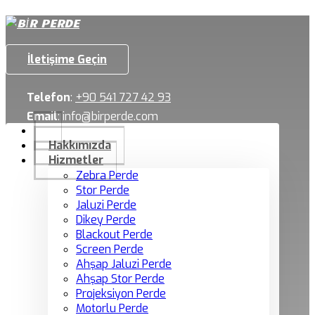
İletişime Geçin
Telefon
:
+90 541 727 42 93
Email
:
info@birperde.com
Hakkımızda
Hizmetler
Zebra Perde
Stor Perde
Jaluzi Perde
Dikey Perde
Blackout Perde
Screen Perde
Ahşap Jaluzi Perde
Ahşap Stor Perde
Projeksiyon Perde
Motorlu Perde