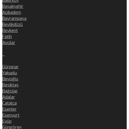
Bakırköy
Başakşehir
Acıbadem
Bayrampaşa
Beylikdüzü
Beykent
Fatih
Avcılar
..
Gürpınar
Yakuplu
Beyoğlu
Beşiktaş
Bağcılar
Adalar
Çatalca
Esenler
Esenyurt
Eyüp
Güngören