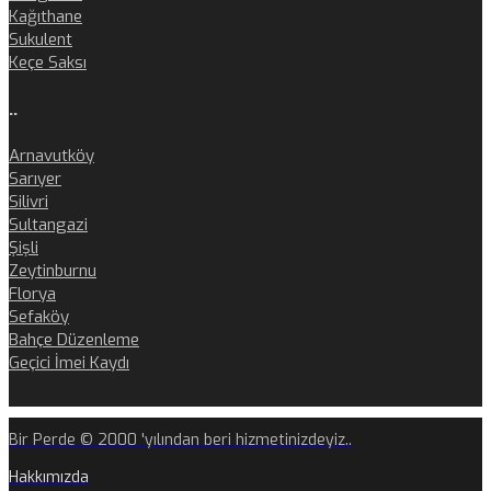
Kağıthane
Sukulent
Keçe Saksı
..
Arnavutköy
Sarıyer
Silivri
Sultangazi
Şişli
Zeytinburnu
Florya
Sefaköy
Bahçe Düzenleme
Geçici İmei Kaydı
Bir Perde © 2000 'yılından beri hizmetinizdeyiz..
Hakkımızda