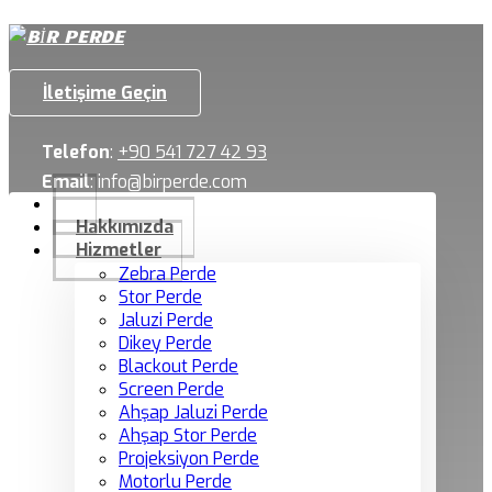
İletişime Geçin
Telefon
:
+90 541 727 42 93
Email
:
info@birperde.com
Hakkımızda
Hizmetler
Zebra Perde
Stor Perde
Jaluzi Perde
Dikey Perde
Blackout Perde
Screen Perde
Ahşap Jaluzi Perde
Ahşap Stor Perde
Projeksiyon Perde
Motorlu Perde