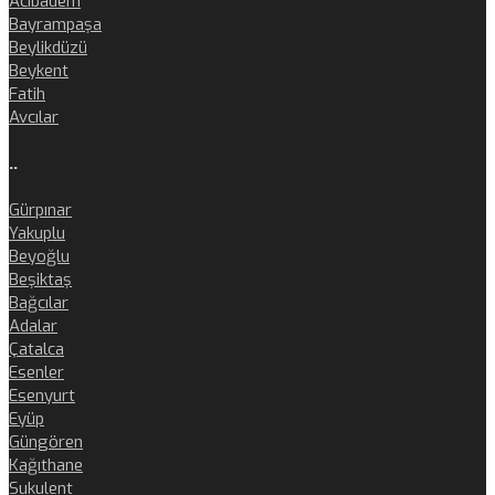
Acıbadem
Bayrampaşa
Beylikdüzü
Beykent
Fatih
Avcılar
..
Gürpınar
Yakuplu
Beyoğlu
Beşiktaş
Bağcılar
Adalar
Çatalca
Esenler
Esenyurt
Eyüp
Güngören
Kağıthane
Sukulent