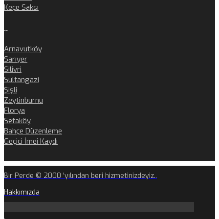
Keçe Saksı
..
Arnavutköy
Sarıyer
Silivri
Sultangazi
Şişli
Zeytinburnu
Florya
Sefaköy
Bahçe Düzenleme
Geçici İmei Kaydı
Bir Perde © 2000 'yılından beri hizmetinizdeyiz..
Hakkımızda