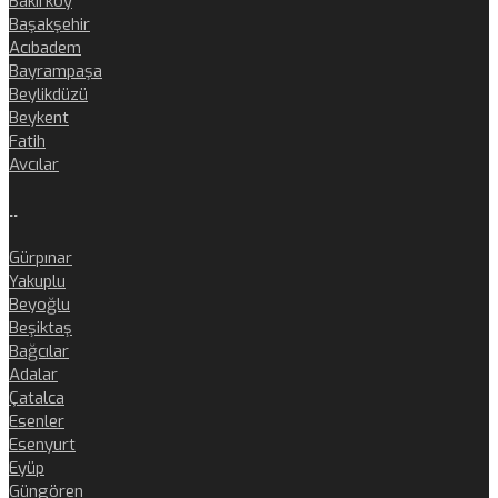
Bakırköy
Başakşehir
Acıbadem
Bayrampaşa
Beylikdüzü
Beykent
Fatih
Avcılar
..
Gürpınar
Yakuplu
Beyoğlu
Beşiktaş
Bağcılar
Adalar
Çatalca
Esenler
Esenyurt
Eyüp
Güngören