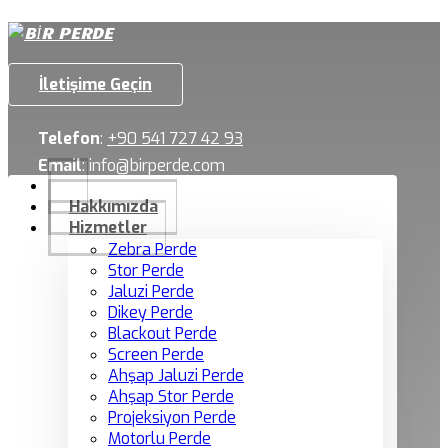
İletişime Geçin
Telefon
:
+90 541 727 42 93
Email
:
info@birperde.com
Hakkımızda
Hizmetler
Zebra Perde
Stor Perde
Jaluzi Perde
Dikey Perde
Blackout Perde
Screen Perde
Ahşap Jaluzi Perde
Ahşap Stor Perde
Projeksiyon Perde
Motorlu Perde