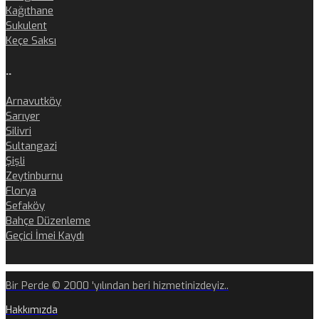
Kağıthane
Sukulent
Keçe Saksı
..
Arnavutköy
Sarıyer
Silivri
Sultangazi
Şişli
Zeytinburnu
Florya
Sefaköy
Bahçe Düzenleme
Geçici İmei Kaydı
Bir Perde © 2000 'yılından beri hizmetinizdeyiz..
Hakkımızda