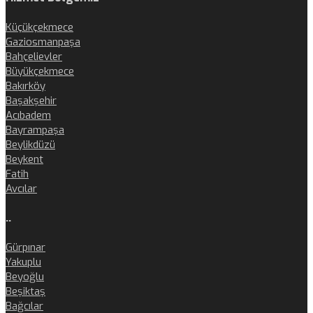
Küçükçekmece
Gaziosmanpaşa
Bahçelievler
Büyükçekmece
Bakırköy
Başakşehir
Acıbadem
Bayrampaşa
Beylikdüzü
Beykent
Fatih
Avcılar
..
Gürpınar
Yakuplu
Beyoğlu
Beşiktaş
Bağcılar