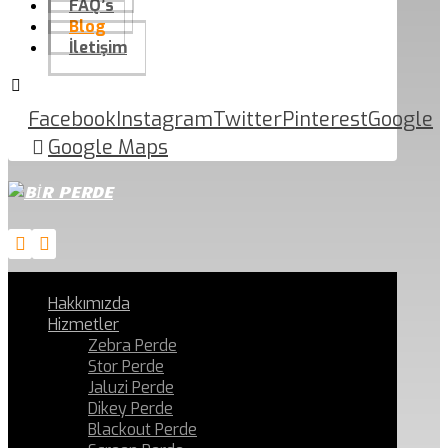
FAQ’s
Blog
İletişim
Facebook
Instagram
Twitter
Pinterest
Google
Google Maps
Hakkımızda
Hizmetler
Zebra Perde
Stor Perde
Jaluzi Perde
Dikey Perde
Blackout Perde