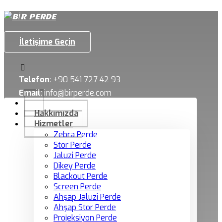
İletişime Geçin
Telefon
:
+90 541 727 42 93
Email
:
info@birperde.com
Hakkımızda
Hizmetler
Zebra Perde
Stor Perde
Jaluzi Perde
Dikey Perde
Blackout Perde
Screen Perde
Ahşap Jaluzi Perde
Ahşap Stor Perde
Projeksiyon Perde