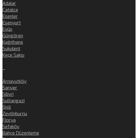
Adalar
Çatalca
Esenler
Esenyurt
Eyüp
Güngören
Kağıthane
Sukulent
Keçe Saksı
..
Arnavutköy
Sarıyer
Silivri
Sultangazi
Şişli
Zeytinburnu
Florya
Sefaköy
Bahçe Düzenleme