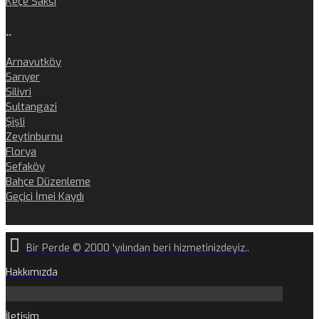
Keçe Saksı
..
Arnavutköy
Sarıyer
Silivri
Sultangazi
Şişli
Zeytinburnu
Florya
Sefaköy
Bahçe Düzenleme
Geçici İmei Kaydı
Bir Perde © 2000 'yılından beri hizmetinizdeyiz..
Hakkımızda
İletişim