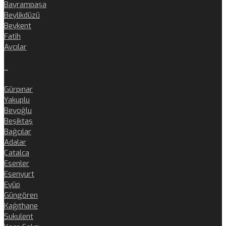
Bayrampaşa
Beylikdüzü
Beykent
Fatih
Avcılar
..
Gürpınar
Yakuplu
Beyoğlu
Beşiktaş
Bağcılar
Adalar
Çatalca
Esenler
Esenyurt
Eyüp
Güngören
Kağıthane
Sukulent