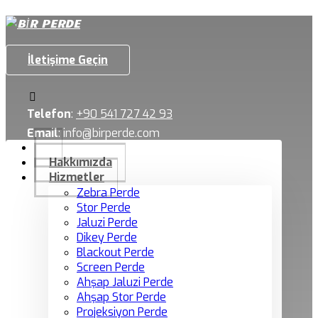
İletişime Geçin
Telefon
:
+90 541 727 42 93
Email
:
info@birperde.com
Hakkımızda
Hizmetler
Zebra Perde
Stor Perde
Jaluzi Perde
Dikey Perde
Blackout Perde
Screen Perde
Ahşap Jaluzi Perde
Ahşap Stor Perde
Projeksiyon Perde