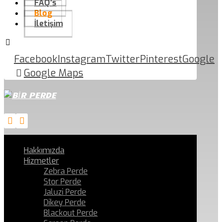
FAQ’s
Blog
İletişim
Facebook
Instagram
Twitter
Pinterest
Google
Google Maps
Hakkımızda
Hizmetler
Zebra Perde
Stor Perde
Jaluzi Perde
Dikey Perde
Blackout Perde