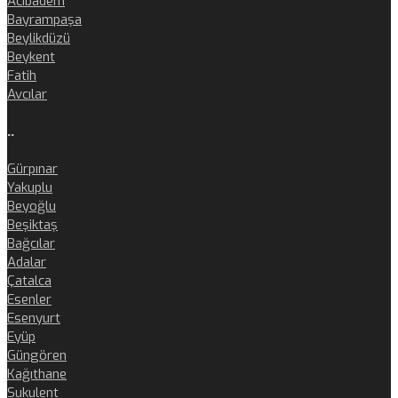
Acıbadem
Bayrampaşa
Beylikdüzü
Beykent
Fatih
Avcılar
..
Gürpınar
Yakuplu
Beyoğlu
Beşiktaş
Bağcılar
Adalar
Çatalca
Esenler
Esenyurt
Eyüp
Güngören
Kağıthane
Sukulent