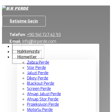
İletişime Geçin
Telefon
:
+90 541 727 42 93
Email
:
info@birperde.com
Hakkımızda
Hizmetler
Zebra Perde
Stor Perde
Jaluzi Perde
Dikey Perde
Blackout Perde
Screen Perde
Ahşap Jaluzi Perde
Ahşap Stor Perde
Projeksiyon Perde
Motorlu Perde