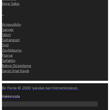
Keçe Saksı
..
Arnavutköy
Sarıyer
Silivri
Sultangazi
Şişli
Zeytinburnu
Florya
Sefaköy
Bahçe Düzenleme
Geçici İmei Kaydı
Bir Perde © 2000 'yılından beri hizmetinizdeyiz..
Hakkımızda