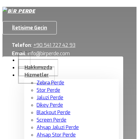
İletişime Geçin
Telefon
:
+90 541 727 42 93
Email
:
info@birperde.com
Hakkımızda
Hizmetler
Zebra Perde
Stor Perde
Jaluzi Perde
Dikey Perde
Blackout Perde
Screen Perde
Ahşap Jaluzi Perde
Ahşap Stor Perde