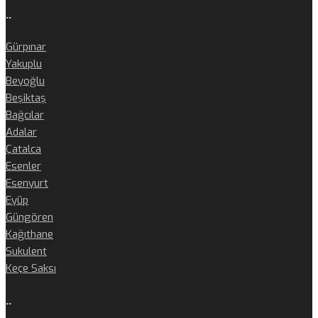
..
Gürpınar
Yakuplu
Beyoğlu
Beşiktaş
Bağcılar
Adalar
Çatalca
Esenler
Esenyurt
Eyüp
Güngören
Kağıthane
Sukulent
Keçe Saksı
..