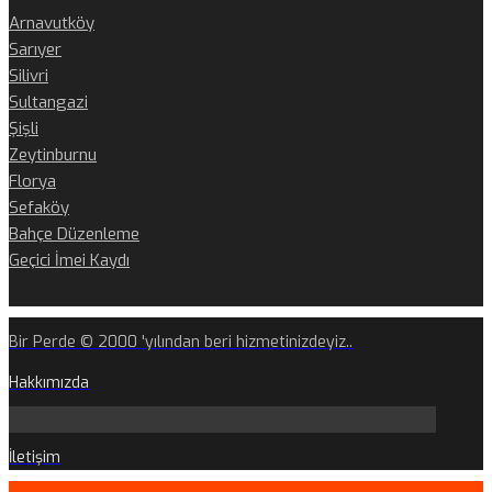
Arnavutköy
Sarıyer
Silivri
Sultangazi
Şişli
Zeytinburnu
Florya
Sefaköy
Bahçe Düzenleme
Geçici İmei Kaydı
Bir Perde © 2000 'yılından beri hizmetinizdeyiz..
Hakkımızda
İletişim