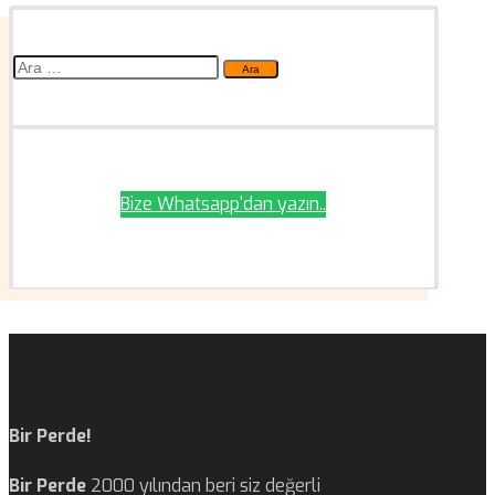
Arama:
Bize Whatsapp'dan yazın..
Bir Perde!
Bir Perde
2000 yılından beri siz değerli