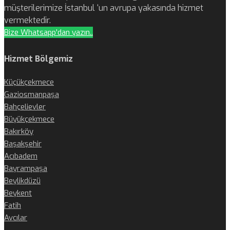
müşterilerimize İstanbul ‘un avrupa yakasında hizmet
vermektedir.
Bize Whatsapp'dan yazın..
Hizmet Bölgemiz
Küçükçekmece
Gaziosmanpaşa
Bahçelievler
Büyükçekmece
Bakırköy
Başakşehir
Acıbadem
Bayrampaşa
Beylikdüzü
Beykent
Fatih
Avcılar