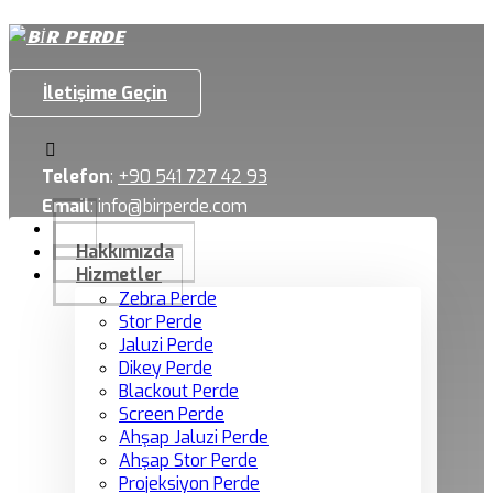
İletişime Geçin
Telefon
:
+90 541 727 42 93
Email
:
info@birperde.com
Hakkımızda
Hizmetler
Zebra Perde
Stor Perde
Jaluzi Perde
Dikey Perde
Blackout Perde
Screen Perde
Ahşap Jaluzi Perde
Ahşap Stor Perde
Projeksiyon Perde