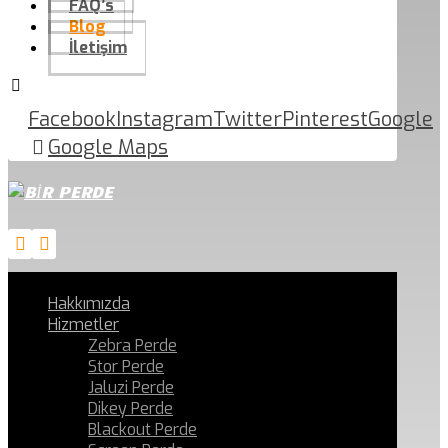
FAQ’s
Blog
İletişim
Facebook
Instagram
Twitter
Pinterest
Google
Google Maps
Hakkımızda
Hizmetler
Zebra Perde
Stor Perde
Jaluzi Perde
Dikey Perde
Blackout Perde