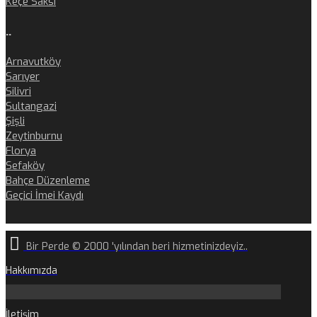
Keçe Saksı
..
Arnavutköy
Sarıyer
Silivri
Sultangazi
Şişli
Zeytinburnu
Florya
Sefaköy
Bahçe Düzenleme
Geçici İmei Kaydı
Bir Perde © 2000 'yılından beri hizmetinizdeyiz..
Hakkımızda
İletişim