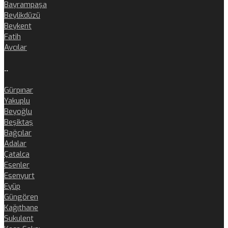
Bayrampaşa
Beylikdüzü
Beykent
Fatih
Avcılar
..
Gürpınar
Yakuplu
Beyoğlu
Beşiktaş
Bağcılar
Adalar
Çatalca
Esenler
Esenyurt
Eyüp
Güngören
Kağıthane
Sukulent