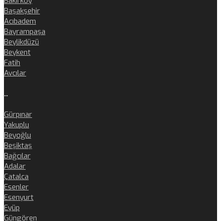
Bakırköy
Başakşehir
Acıbadem
Bayrampaşa
Beylikdüzü
Beykent
Fatih
Avcılar
..
Gürpınar
Yakuplu
Beyoğlu
Beşiktaş
Bağcılar
Adalar
Çatalca
Esenler
Esenyurt
Eyüp
Güngören