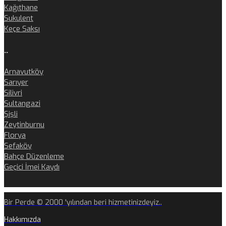
Kağıthane
Sukulent
Keçe Saksı
..
Arnavutköy
Sarıyer
Silivri
Sultangazi
Şişli
Zeytinburnu
Florya
Sefaköy
Bahçe Düzenleme
Geçici İmei Kaydı
Bir Perde © 2000 'yılından beri hizmetinizdeyiz..
Hakkımızda