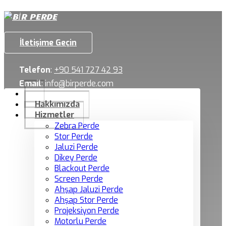
İletişime Geçin
Telefon
:
+90 541 727 42 93
Email
:
info@birperde.com
Hakkımızda
Hizmetler
Zebra Perde
Stor Perde
Jaluzi Perde
Dikey Perde
Blackout Perde
Screen Perde
Ahşap Jaluzi Perde
Ahşap Stor Perde
Projeksiyon Perde
Motorlu Perde