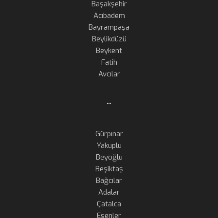
Başakşehir
Acıbadem
Bayrampaşa
Beylikdüzü
Beykent
Fatih
Avcılar
..
Gürpınar
Yakuplu
Beyoğlu
Beşiktaş
Bağcılar
Adalar
Çatalca
Esenler