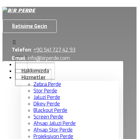
İletişime Geçin
Telefon
:
+90 541 727 42 93
Email
:
info@birperde.com
Hakkımızda
Hizmetler
Zebra Perde
Stor Perde
Jaluzi Perde
Dikey Perde
Blackout Perde
Screen Perde
Ahşap Jaluzi Perde
Ahşap Stor Perde
Projeksiyon Perde