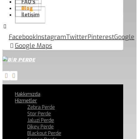
FAQ’s
Blog
İletişim
Facebook
Instagram
Twitter
Pinterest
Google
Google Maps
Hakkımızda
Hizmetler
Zebra Perde
Stor Perde
Jaluzi Perde
Dikey Perde
Blackout Perde