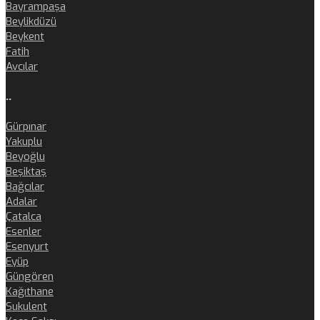
Bayrampaşa
Beylikdüzü
Beykent
Fatih
Avcılar
..
Gürpınar
Yakuplu
Beyoğlu
Beşiktaş
Bağcılar
Adalar
Çatalca
Esenler
Esenyurt
Eyüp
Güngören
Kağıthane
Sukulent