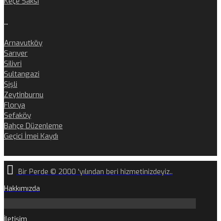
Keçe Saksı
..
Arnavutköy
Sarıyer
Silivri
Sultangazi
Şişli
Zeytinburnu
Florya
Sefaköy
Bahçe Düzenleme
Geçici İmei Kaydı
Bir Perde © 2000 'yılından beri hizmetinizdeyiz..
Hakkımızda
İletişim