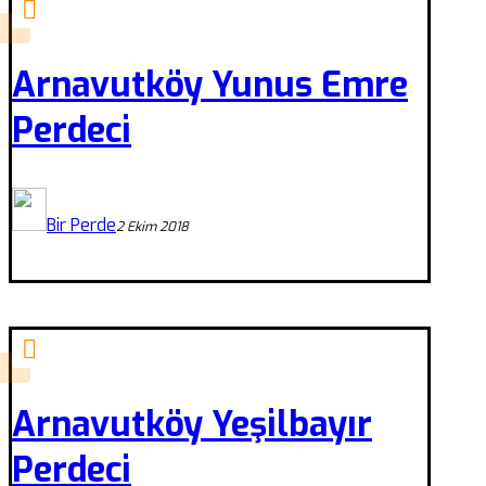
Arnavutköy Yunus Emre
Perdeci
Bir Perde
2 Ekim 2018
Arnavutköy Yeşilbayır
Perdeci