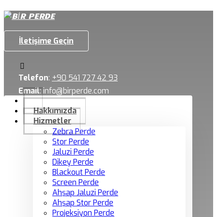
İletişime Geçin
Telefon
:
+90 541 727 42 93
Email
:
info@birperde.com
Hakkımızda
Hizmetler
Zebra Perde
Stor Perde
Jaluzi Perde
Dikey Perde
Blackout Perde
Screen Perde
Ahşap Jaluzi Perde
Ahşap Stor Perde
Projeksiyon Perde