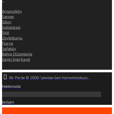
..
Arnavutköy
Sarıyer
Silivri
Sultangazi
Şişli
Zeytinburnu
Florya
Sefaköy
Bahçe Düzenleme
Geçici İmei Kaydı
Bir Perde © 2000 'yılından beri hizmetinizdeyiz..
Hakkımızda
İletişim