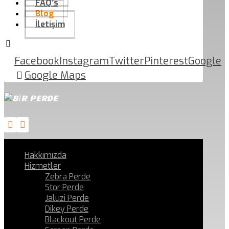
FAQ’s
Blog
İletişim
Facebook
Instagram
Twitter
Pinterest
Google
Google Maps
Hakkımızda
Hizmetler
Zebra Perde
Stor Perde
Jaluzi Perde
Dikey Perde
Blackout Perde