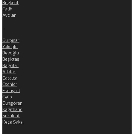
Beykent
Fatih
Avcılar
..
Gürpınar
Yakuplu
Beyoğlu
Beşiktaş
Bağcılar
Adalar
Çatalca
Esenler
Esenyurt
Eyüp
Güngören
Kağıthane
Sukulent
Keçe Saksı