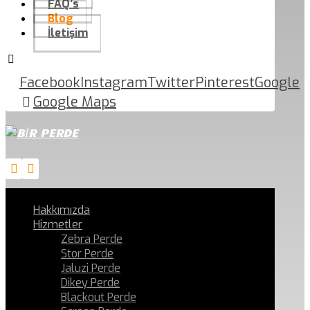
FAQ’s
Blog
İletişim
Facebook
Instagram
Twitter
Pinterest
Google
Google Maps
Hakkımızda
Hizmetler
Zebra Perde
Stor Perde
Jaluzi Perde
Dikey Perde
Blackout Perde