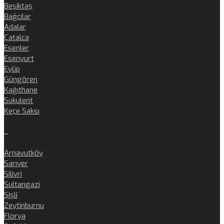
Beşiktaş
Bağcılar
Adalar
Çatalca
Esenler
Esenyurt
Eyüp
Güngören
Kağıthane
Sukulent
Keçe Saksı
..
Arnavutköy
Sarıyer
Silivri
Sultangazi
Şişli
Zeytinburnu
Florya