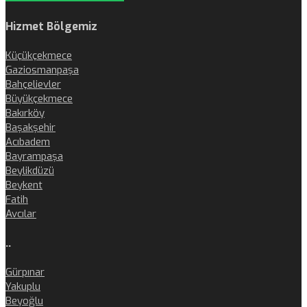
Hizmet Bölgemiz
Küçükçekmece
Gaziosmanpaşa
Bahçelievler
Büyükçekmece
Bakırköy
Başakşehir
Acıbadem
Bayrampaşa
Beylikdüzü
Beykent
Fatih
Avcılar
..
Gürpınar
Yakuplu
Beyoğlu