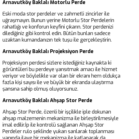
Arnavutköy Baklalı Motorlu Perde
Eski moda stor perdeler ve zahmetli zincirler ile
uğraşmayın. Bunun yerine Motorlu Stor Perdelerin
rahatlığı ve konforun keyfini çıkarın. Stor perdenizi
dilediğiniz gibi kontrol edin. Bütün bunları sadece
uzaktan kumandanızın tek tuşu ile gerçekleştirin.
Arnavutköy Baklalı Projeksiyon Perde
Projeksiyon perdesi sizlere istediğiniz kaynakta ki
görüntüleri bu perdeye yansıtmak amacı ile hizmet
veriyor ve böylelikle var olan bir ekranı hem oldukça
fazla kişi sayısı ile ve büyük bir ekranda ulaştırma
şansına sahip olmuş oluyorsunuz.
Arnavutköy Baklalı Ahşap Stor Perde
Ahşap Stor Perde, özenli bir işçilikle iple dokunan
ahşap malzemenin mekanizma ile birleştirilmesiyle
imal edilir.İp ile kontrolü sağlanan Ahşap Stor
Perdeler rulo şeklinde yukarı sarılarak toplanması
yanında ilave bir mekanizma ile katlanarak da