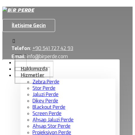
İletişime Geçin
Telefon
:
+90 541 727 42 93
Email
:
info@birperde.com
Hakkımızda
Hizmetler
Zebra Perde
Stor Perde
Jaluzi Perde
Dikey Perde
Blackout Perde
Screen Perde
Ahşap Jaluzi Perde
Ahşap Stor Perde
Projeksiyon Perde