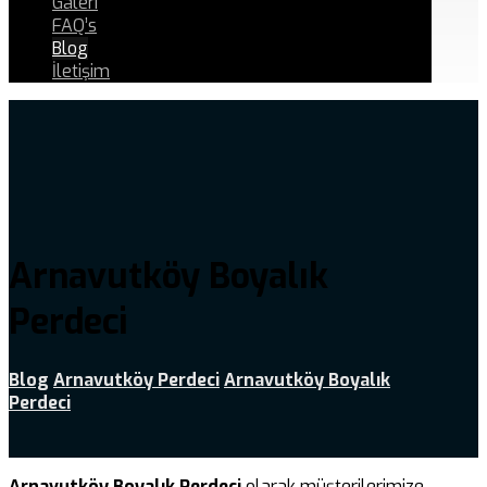
Galeri
FAQ’s
Blog
İletişim
Arnavutköy Boyalık
Perdeci
Blog
Arnavutköy Perdeci
Arnavutköy Boyalık
Perdeci
Arnavutköy Boyalık Perdeci
olarak müşterilerimize