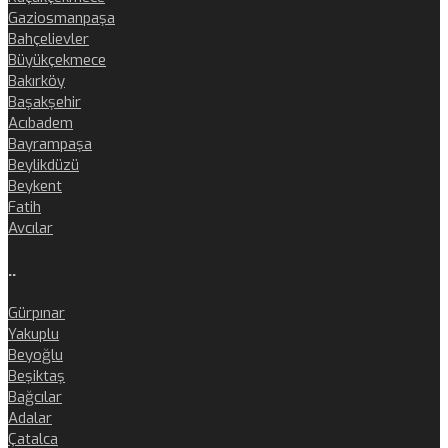
Gaziosmanpaşa
Bahçelievler
Büyükçekmece
Bakırköy
Başakşehir
Acıbadem
Bayrampaşa
Beylikdüzü
Beykent
Fatih
Avcılar
..
Gürpınar
Yakuplu
Beyoğlu
Beşiktaş
Bağcılar
Adalar
Çatalca