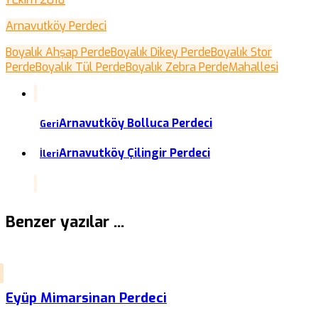
Arnavutköy Perdeci
Boyalık Ahşap Perde
Boyalık Dikey Perde
Boyalık Stor
Perde
Boyalık Tül Perde
Boyalık Zebra Perde
Mahallesi
Arnavutköy Bolluca Perdeci
Geri
Arnavutköy Çilingir Perdeci
İleri
Benzer yazılar ...
Eyüp Mimarsinan Perdeci