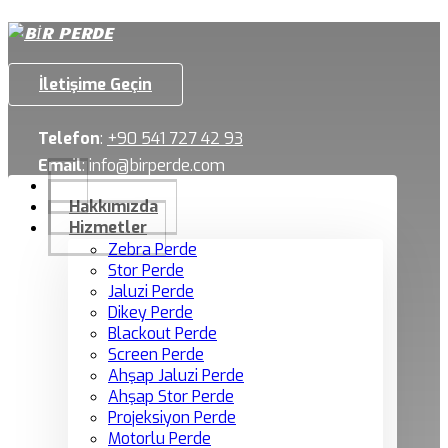
İletişime Geçin
Telefon
:
+90 541 727 42 93
Email
:
info@birperde.com
Hakkımızda
Hizmetler
Zebra Perde
Stor Perde
Jaluzi Perde
Dikey Perde
Blackout Perde
Screen Perde
Ahşap Jaluzi Perde
Ahşap Stor Perde
Projeksiyon Perde
Motorlu Perde