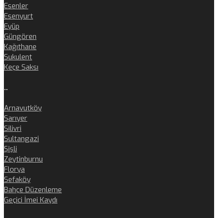
Esenler
Esenyurt
Eyüp
Güngören
Kağıthane
Sukulent
Keçe Saksı
..
Arnavutköy
Sarıyer
Silivri
Sultangazi
Şişli
Zeytinburnu
Florya
Sefaköy
Bahçe Düzenleme
Geçici İmei Kaydı