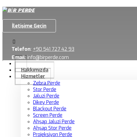
İletişime Geçin
Telefon
:
+90 541 727 42 93
Email
:
info@birperde.com
Hakkımızda
Hizmetler
Zebra Perde
Stor Perde
Jaluzi Perde
Dikey Perde
Blackout Perde
Screen Perde
Ahşap Jaluzi Perde
Ahşap Stor Perde
Projeksiyon Perde