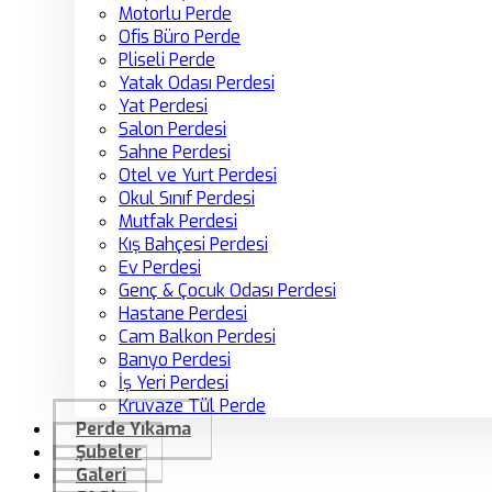
Motorlu Perde
Ofis Büro Perde
Pliseli Perde
Yatak Odası Perdesi
Yat Perdesi
Salon Perdesi
Sahne Perdesi
Otel ve Yurt Perdesi
Okul Sınıf Perdesi
Mutfak Perdesi
Kış Bahçesi Perdesi
Ev Perdesi
Genç & Çocuk Odası Perdesi
Hastane Perdesi
Cam Balkon Perdesi
Banyo Perdesi
İş Yeri Perdesi
Kruvaze Tül Perde
Perde Yıkama
Şubeler
Galeri