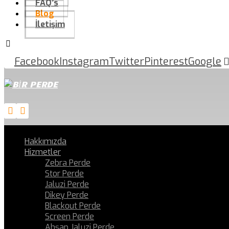
FAQ’s
Blog
İletişim
Facebook
Instagram
Twitter
Pinterest
Google
Hakkımızda
Hizmetler
Zebra Perde
Stor Perde
Jaluzi Perde
Dikey Perde
Blackout Perde
Screen Perde
Ahşap Jaluzi Perde