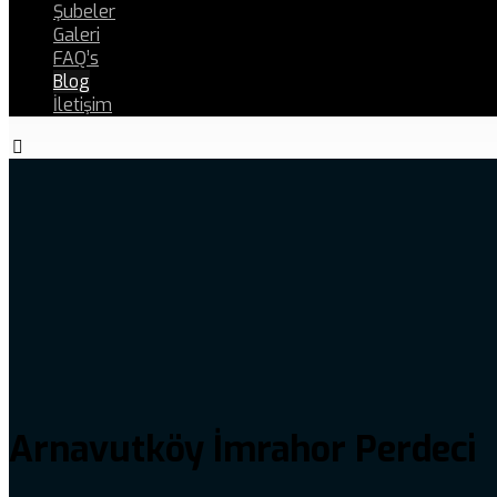
Şubeler
Galeri
FAQ’s
Blog
İletişim
Arnavutköy İmrahor Perdeci