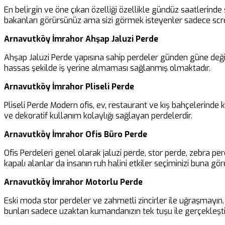
En belirgin ve öne çıkan özelliği özellikle gündüz saatlerinde 
bakanları görürsünüz ama sizi görmek isteyenler sadece scre
Arnavutköy İmrahor Ahşap Jaluzi Perde
Ahşap Jaluzi Perde yapısına sahip perdeler günden güne değiş
hassas şekilde iş yerine almaması sağlanmış olmaktadır.
Arnavutköy İmrahor Pliseli Perde
Pliseli Perde Modern ofis, ev, restaurant ve kış bahçelerinde
ve dekoratif kullanım kolaylığı sağlayan perdelerdir.
Arnavutköy İmrahor Ofis Büro Perde
Ofis Perdeleri genel olarak jaluzi perde, stor perde, zebra pe
kapalı alanlar da insanın ruh halini etkiler seçiminizi buna göre
Arnavutköy İmrahor Motorlu Perde
Eski moda stor perdeler ve zahmetli zincirler ile uğraşmayın. B
bunları sadece uzaktan kumandanızın tek tuşu ile gerçekleşti