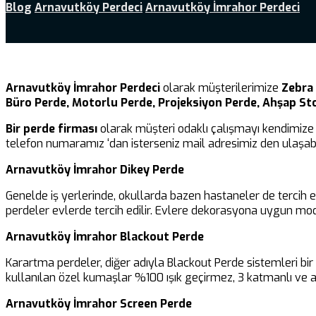
Blog
Arnavutköy Perdeci
Arnavutköy İmrahor Perdeci
Arnavutköy İmrahor Perdeci
olarak müşterilerimize
Zebra 
Büro Perde, Motorlu Perde, Projeksiyon Perde, Ahşap St
Bir perde firması
olarak müşteri odaklı çalışmayı kendimize 
telefon numaramız ‘dan isterseniz mail adresimiz den ulaşabil
Arnavutköy İmrahor Dikey Perde
Genelde iş yerlerinde, okullarda bazen hastaneler de tercih 
perdeler evlerde tercih edilir. Evlere dekorasyona uygun mod
Arnavutköy İmrahor Blackout Perde
Karartma perdeler, diğer adıyla Blackout Perde sistemleri b
kullanılan özel kumaşlar %100 ışık geçirmez, 3 katmanlı ve al
Arnavutköy İmrahor Screen Perde