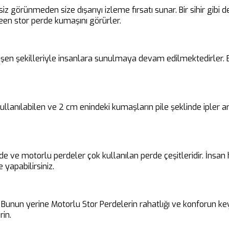
siz görünmeden size dışarıyı izleme fırsatı sunar. Bir sihir gibi
en stor perde kumaşını görürler.
en şekilleriyle insanlara sunulmaya devam edilmektedirler. Bu 
 kullanılabilen ve 2 cm enindeki kumaşların pile şeklinde ipler
rde ve motorlu perdeler çok kullanılan perde çeşitleridir. İnsa
 yapabilirsiniz.
unun yerine Motorlu Stor Perdelerin rahatlığı ve konforun keyfin
rin.