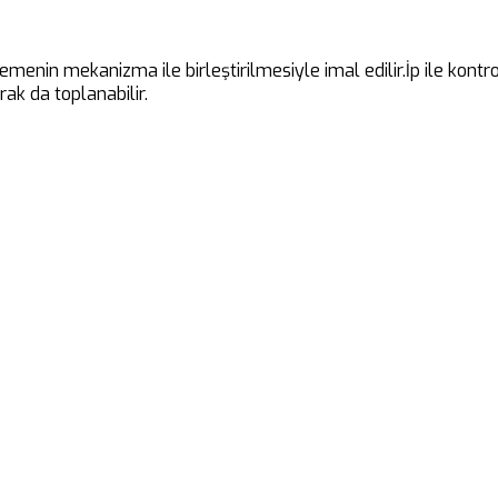
emenin mekanizma ile birleştirilmesiyle imal edilir.İp ile kont
ak da toplanabilir.