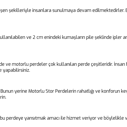
en şekilleriyle insanlara sunulmaya devam edilmektedirler. Bu 
 kullanılabilen ve 2 cm enindeki kumaşların pile şeklinde ipler
rde ve motorlu perdeler çok kullanılan perde çeşitleridir. İnsa
 yapabilirsiniz.
unun yerine Motorlu Stor Perdelerin rahatlığı ve konforun keyfin
rin.
i bu perdeye yansıtmak amacı ile hizmet veriyor ve böylelikle v