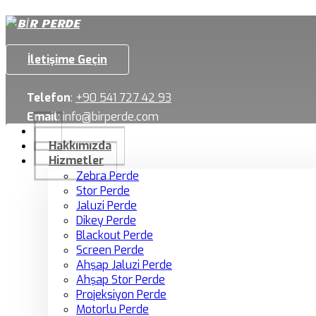
İletişime Geçin
Telefon
:
+90 541 727 42 93
Email
:
info@birperde.com
Hakkımızda
Hizmetler
Zebra Perde
Stor Perde
Jaluzi Perde
Dikey Perde
Blackout Perde
Screen Perde
Ahşap Jaluzi Perde
Ahşap Stor Perde
Projeksiyon Perde
Motorlu Perde