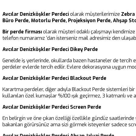
Avcılar Denizköşkler Perdeci
olarak müşterilerimize
Zebra 
Büro Perde, Motorlu Perde, Projeksiyon Perde, Ahşap St
Bir perde firması
olarak müşteri odaklı çalışmayı kendimize 
telefon numaramız ‘dan isterseniz mail adresimiz den ulaşabil
Avcılar Denizköşkler Perdeci Dikey Perde
Genelde iş yerlerinde, okullarda bazen hastaneler de tercih 
perdeler evlerde tercih edilir. Evlere dekorasyona uygun mod
Avcılar Denizköşkler Perdeci Blackout Perde
Karartma perdeler, diğer adıyla Blackout Perde sistemleri b
kullanılan özel kumaşlar %100 ışık geçirmez, 3 katmanlı ve al
Avcılar Denizköşkler Perdeci Screen Perde
En belirgin ve öne çıkan özelliği özellikle gündüz saatlerinde 
bakanları görürsünüz ama sizi görmek isteyenler sadece scre
Avcılar Denizköşkler Perdeci Ahşap Jaluzi Perde