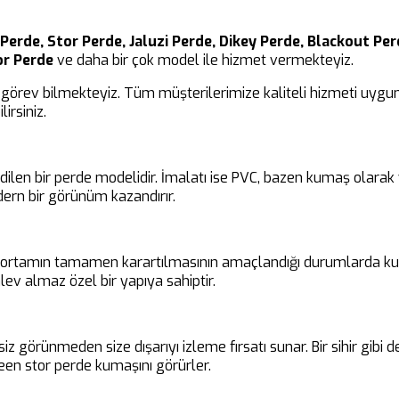
Perde, Stor Perde, Jaluzi Perde, Dikey Perde, Blackout Perd
or Perde
ve daha bir çok model ile hizmet vermekteyiz.
görev bilmekteyiz. Tüm müşterilerimize kaliteli hizmeti uygun 
irsiniz.
edilen bir perde modelidir. İmalatı ise PVC, bazen kumaş olara
ern bir görünüm kazandırır.
ir ortamın tamamen karartılmasının amaçlandığı durumlarda kul
ev almaz özel bir yapıya sahiptir.
siz görünmeden size dışarıyı izleme fırsatı sunar. Bir sihir gibi
en stor perde kumaşını görürler.