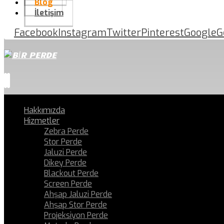
Blog
İletişim
Facebook
Instagram
Twitter
Pinterest
Google
G
Hakkımızda
Hizmetler
Zebra Perde
Stor Perde
Jaluzi Perde
Dikey Perde
Blackout Perde
Screen Perde
Ahşap Jaluzi Perde
Ahşap Stor Perde
Projeksiyon Perde