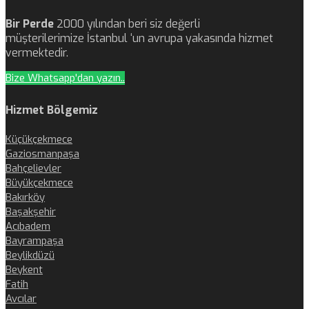
Bir Perde
2000 yılından beri siz değerli
müşterilerimize İstanbul ‘un avrupa yakasında hizmet
vermektedir.
Bize Whatsapp'dan yazın..
Hizmet Bölgemiz
Küçükçekmece
Gaziosmanpaşa
Bahçelievler
Büyükçekmece
Bakırköy
Başakşehir
Acıbadem
Bayrampaşa
Beylikdüzü
Beykent
Fatih
Avcılar