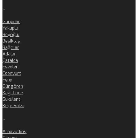
..
Gürpınar
Yakuplu
Beyoğlu
Beşiktaş
Bağcılar
Adalar
Çatalca
Esenler
Esenyurt
Eyüp
Güngören
Kağıthane
Sukulent
Keçe Saksı
..
Arnavutköy