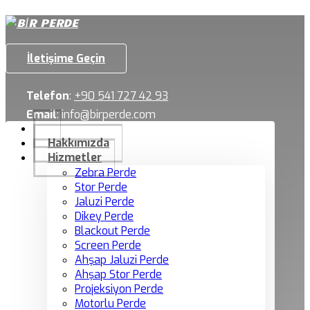
İletişime Geçin
Telefon
:
+90 541 727 42 93
Email
:
info@birperde.com
Hakkımızda
Hizmetler
Zebra Perde
Stor Perde
Jaluzi Perde
Dikey Perde
Blackout Perde
Screen Perde
Ahşap Jaluzi Perde
Ahşap Stor Perde
Projeksiyon Perde
Motorlu Perde