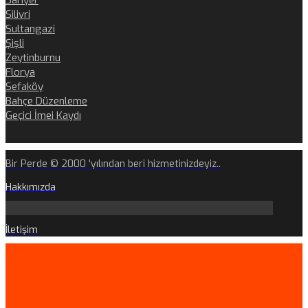
Sarıyer
Silivri
Sultangazi
Şişli
Zeytinburnu
Florya
Sefaköy
Bahçe Düzenleme
Geçici İmei Kaydı
Bir Perde © 2000 'yılından beri hizmetinizdeyiz..
Hakkımızda
İletişim