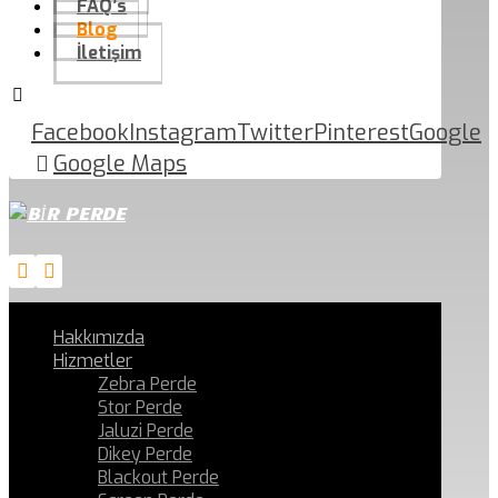
FAQ’s
Blog
İletişim
Facebook
Instagram
Twitter
Pinterest
Google
Google Maps
Hakkımızda
Hizmetler
Zebra Perde
Stor Perde
Jaluzi Perde
Dikey Perde
Blackout Perde