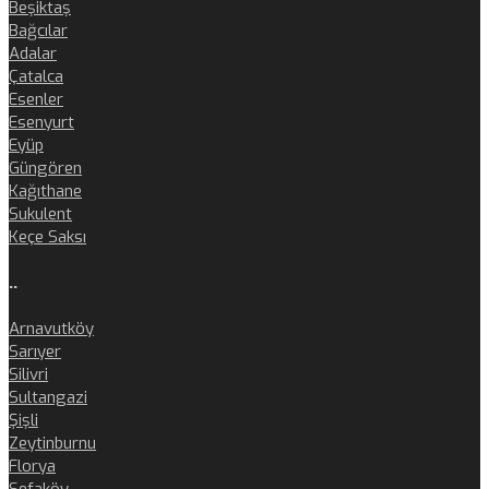
Beşiktaş
Bağcılar
Adalar
Çatalca
Esenler
Esenyurt
Eyüp
Güngören
Kağıthane
Sukulent
Keçe Saksı
..
Arnavutköy
Sarıyer
Silivri
Sultangazi
Şişli
Zeytinburnu
Florya