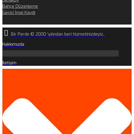
Sefaköy
Bahçe Düzenleme
Geçici İmei Kaydı
Bir Perde © 2000 'yılından beri hizmetinizdeyiz..
Hakkımızda
İletişim