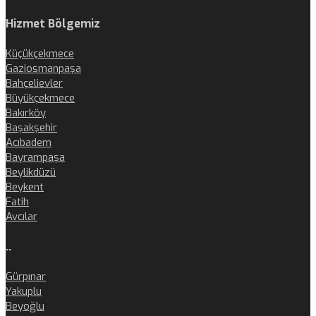
Hizmet Bölgemiz
Küçükçekmece
Gaziosmanpaşa
Bahçelievler
Büyükçekmece
Bakırköy
Başakşehir
Acıbadem
Bayrampaşa
Beylikdüzü
Beykent
Fatih
Avcılar
..
Gürpınar
Yakuplu
Beyoğlu