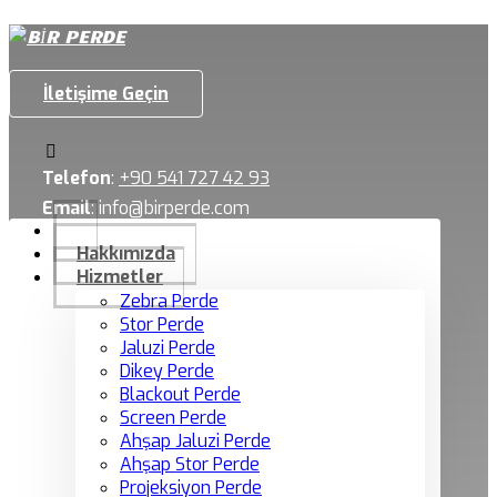
İletişime Geçin
Telefon
:
+90 541 727 42 93
Email
:
info@birperde.com
Hakkımızda
Hizmetler
Zebra Perde
Stor Perde
Jaluzi Perde
Dikey Perde
Blackout Perde
Screen Perde
Ahşap Jaluzi Perde
Ahşap Stor Perde
Projeksiyon Perde