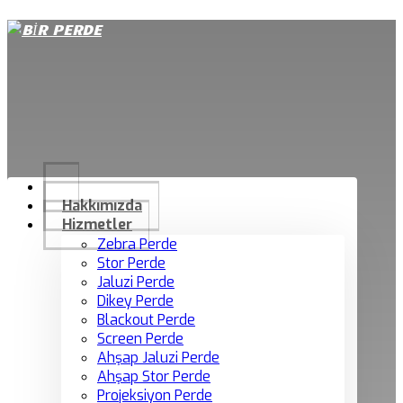
Telefon
:
+90 541 727 42 93
Email
:
info@birperde.com
Hakkımızda
Hizmetler
Zebra Perde
Stor Perde
Jaluzi Perde
Dikey Perde
Blackout Perde
Screen Perde
Ahşap Jaluzi Perde
Ahşap Stor Perde
Projeksiyon Perde