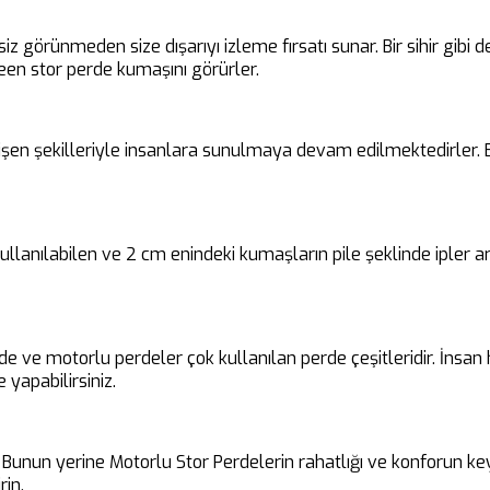
siz görünmeden size dışarıyı izleme fırsatı sunar. Bir sihir gibi
en stor perde kumaşını görürler.
en şekilleriyle insanlara sunulmaya devam edilmektedirler. Bu 
 kullanılabilen ve 2 cm enindeki kumaşların pile şeklinde ipler
rde ve motorlu perdeler çok kullanılan perde çeşitleridir. İnsa
 yapabilirsiniz.
unun yerine Motorlu Stor Perdelerin rahatlığı ve konforun keyfin
rin.