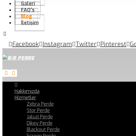
Galeri
FAQ’s
Blog
İletişim
Facebook
Instagram
Twitter
Pinterest
G
Hakkımızda
Hizmetler
Zebra Perde
Stor Perde
Jaluzi Perde
Dikey Perde
Blackout Perde
Screen Perde