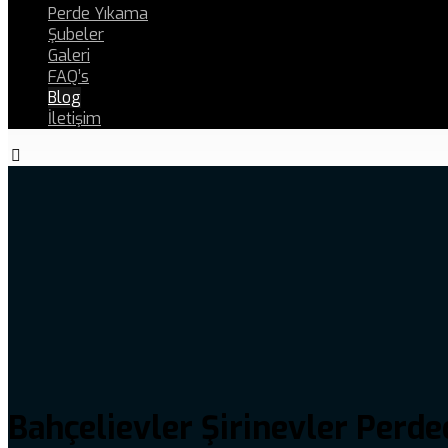
Perde Yıkama
Şubeler
Galeri
FAQ’s
Blog
İletişim
Bahçelievler Şirinevler Perde