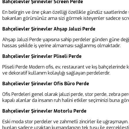
Bahçelievler Şirinevler Screen Perde
En belirgin ve öne çıkan özelliği özellikle gündüz saatlerinde 
bakanları görürsünüz ama sizi görmek isteyenler sadece scre
Bahçelievler Şirinevler Ahşap Jaluzi Perde
Ahşap Jaluzi Perde yapısına sahip perdeler günden güne değiş
hassas şekilde iş yerine almaması sağlanmış olmaktadır.
Bahçelievler Şirinevler
Pliseli Perde
Pliseli Perde Modern ofis, ev, restaurant ve kış bahçelerinde
ve dekoratif kullanım kolaylığı sağlayan perdelerdir.
Bahçelievler Şirinevler Ofis Büro Perde
Ofis Perdeleri genel olarak jaluzi perde, stor perde, zebra pe
kapalı alanlar da insanın ruh halini etkiler seçiminizi buna göre
Bahçelievler Şirinevler Motorlu Perde
Eski moda stor perdeler ve zahmetli zincirler ile uğraşmayın. B
bunları sadece uzaktan kumandanızın tek tuşu ile gerçekleşti