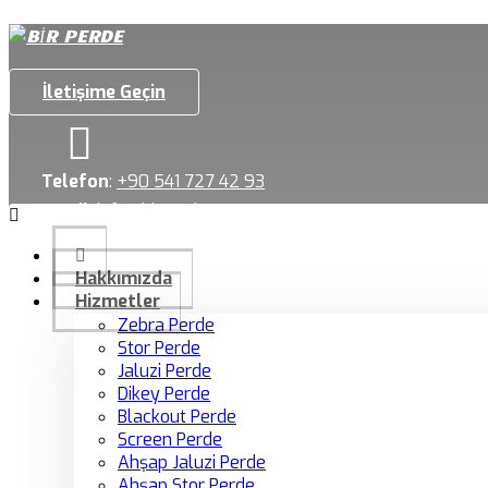
İletişime Geçin
Telefon
:
+90 541 727 42 93
Email
:
info@birperde.com
Hakkımızda
Hizmetler
Zebra Perde
Stor Perde
Jaluzi Perde
Dikey Perde
Blackout Perde
Screen Perde
Ahşap Jaluzi Perde
Ahşap Stor Perde