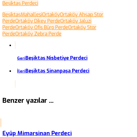
Beşiktaş Perdeci
Beşiktaş
Mahallesi
Ortaköy
Ortaköy Ahşap Stor
Perde
Ortaköy Dikey Perde
Ortaköy Jaluzi
Perde
Ortaköy Ofis Büro Perde
Ortaköy Stor
Perde
Ortaköy Zebra Perde
Beşiktaş Nisbetiye Perdeci
Geri
Beşiktaş Sinanpaşa Perdeci
İleri
Benzer yazılar ...
Eyüp Mimarsinan Perdeci