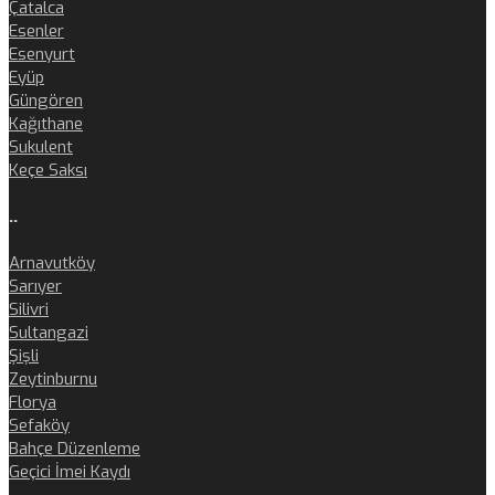
Çatalca
Esenler
Esenyurt
Eyüp
Güngören
Kağıthane
Sukulent
Keçe Saksı
..
Arnavutköy
Sarıyer
Silivri
Sultangazi
Şişli
Zeytinburnu
Florya
Sefaköy
Bahçe Düzenleme
Geçici İmei Kaydı