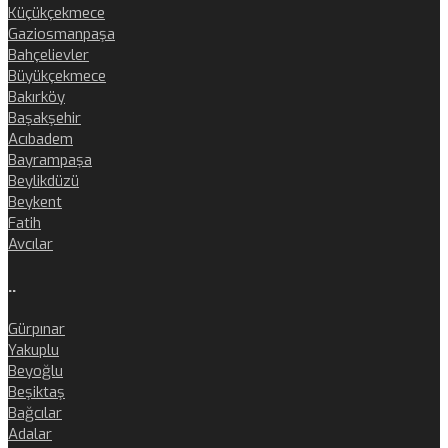
Küçükçekmece
Gaziosmanpaşa
Bahçelievler
Büyükçekmece
Bakırköy
Başakşehir
Acıbadem
Bayrampaşa
Beylikdüzü
Beykent
Fatih
Avcılar
..
Gürpınar
Yakuplu
Beyoğlu
Beşiktaş
Bağcılar
Adalar