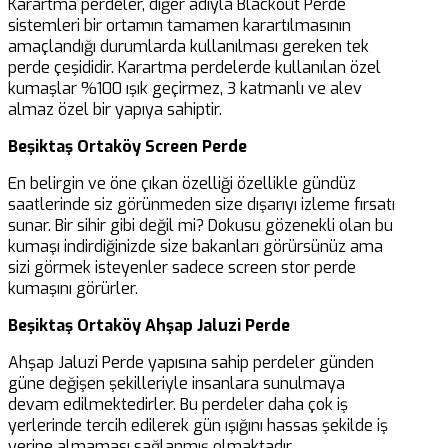
Karartma perdeler, diğer adıyla Blackout Perde
sistemleri bir ortamın tamamen karartılmasının
amaçlandığı durumlarda kullanılması gereken tek
perde çeşididir. Karartma perdelerde kullanılan özel
kumaşlar %100 ışık geçirmez, 3 katmanlı ve alev
almaz özel bir yapıya sahiptir.
Beşiktaş Ortaköy Screen Perde
En belirgin ve öne çıkan özelliği özellikle gündüz
saatlerinde siz görünmeden size dışarıyı izleme fırsatı
sunar. Bir sihir gibi değil mi? Dokusu gözenekli olan bu
kumaşı indirdiğinizde size bakanları görürsünüz ama
sizi görmek isteyenler sadece screen stor perde
kumaşını görürler.
Beşiktaş Ortaköy Ahşap Jaluzi Perde
Ahşap Jaluzi Perde yapısına sahip perdeler günden
güne değişen şekilleriyle insanlara sunulmaya
devam edilmektedirler. Bu perdeler daha çok iş
yerlerinde tercih edilerek gün ışığını hassas şekilde iş
yerine almaması sağlanmış olmaktadır.