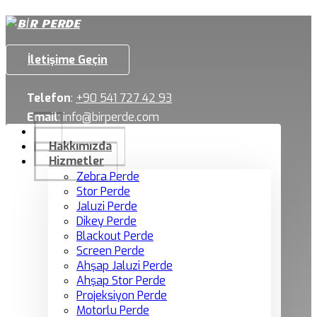
İletişime Geçin
Telefon
:
+90 541 727 42 93
Email
:
info@birperde.com
Hakkımızda
Hizmetler
Zebra Perde
Stor Perde
Jaluzi Perde
Dikey Perde
Blackout Perde
Screen Perde
Ahşap Jaluzi Perde
Ahşap Stor Perde
Projeksiyon Perde
Motorlu Perde