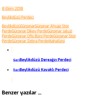
8 Ekim 2018
Beylikdüzü Perdeci
Beylikdüzü
Gürpınar
Gürpınar Ahşap Stor
Perde
Gürpınar Dikey Perde
Gürpınar Jaluzi
Perde
Gürpınar Ofis Büro Perde
Gürpınar Stor
Perde
Gürpınar Zebra Perde
Mahallesi
Beylikdüzü Dereağzı Perdeci
Geri
Beylikdüzü Kavaklı Perdeci
İleri
Benzer yazılar ...