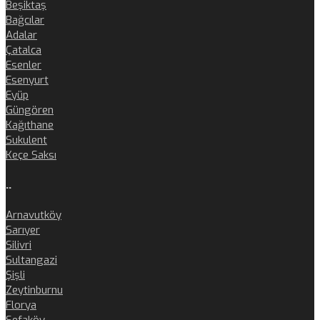
Beşiktaş
Bağcılar
Adalar
Çatalca
Esenler
Esenyurt
Eyüp
Güngören
Kağıthane
Sukulent
Keçe Saksı
..
Arnavutköy
Sarıyer
Silivri
Sultangazi
Şişli
Zeytinburnu
Florya