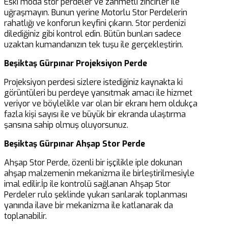
Eski moda stor perdeler ve zahmetli zincirler ile
uğraşmayın. Bunun yerine Motorlu Stor Perdelerin
rahatlığı ve konforun keyfini çıkarın. Stor perdenizi
dilediğiniz gibi kontrol edin. Bütün bunları sadece
uzaktan kumandanızın tek tuşu ile gerçekleştirin.
Beşiktaş Gürpınar Projeksiyon Perde
Projeksiyon perdesi sizlere istediğiniz kaynakta ki
görüntüleri bu perdeye yansıtmak amacı ile hizmet
veriyor ve böylelikle var olan bir ekranı hem oldukça
fazla kişi sayısı ile ve büyük bir ekranda ulaştırma
şansına sahip olmuş oluyorsunuz.
Beşiktaş Gürpınar Ahşap Stor Perde
Ahşap Stor Perde, özenli bir işçilikle iple dokunan
ahşap malzemenin mekanizma ile birleştirilmesiyle
imal edilir.İp ile kontrolü sağlanan Ahşap Stor
Perdeler rulo şeklinde yukarı sarılarak toplanması
yanında ilave bir mekanizma ile katlanarak da
toplanabilir.