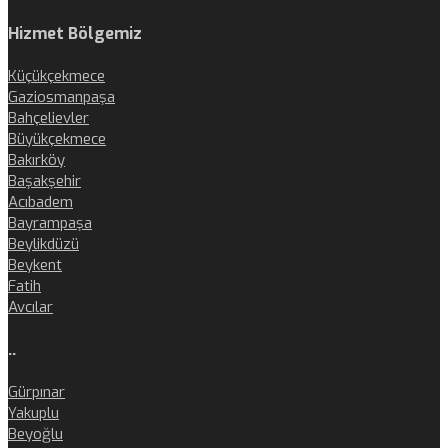
Hizmet Bölgemiz
Küçükçekmece
Gaziosmanpaşa
Bahçelievler
Büyükçekmece
Bakırköy
Başakşehir
Acıbadem
Bayrampaşa
Beylikdüzü
Beykent
Fatih
Avcılar
..
Gürpınar
Yakuplu
Beyoğlu