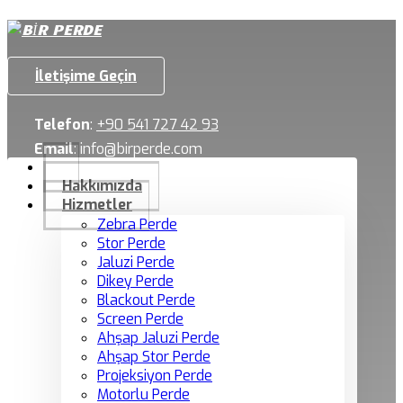
İletişime Geçin
Telefon
:
+90 541 727 42 93
Email
:
info@birperde.com
Hakkımızda
Hizmetler
Zebra Perde
Stor Perde
Jaluzi Perde
Dikey Perde
Blackout Perde
Screen Perde
Ahşap Jaluzi Perde
Ahşap Stor Perde
Projeksiyon Perde
Motorlu Perde